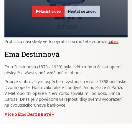
Načíst video
Neptat se znovu
Prohlídku naší školy ve fotografiích si můžete zobrazit
zde
.
Ema Destinnová
Ema Destinnová (1878 - 1930) byla světoznámá česká operní
pěvkyně a všestranně vzdělaná osobnost.
Poprvé s obrovským úspěchem vystoupila v roce 1898 berlínské
Dvorní opeře. Hostovala také v Londýně, Vídni, Praze či Paříži.
V Metropolitní opeře v New Yorku zpívala mj. po boku Enrica
Carusa. Dnes je v povědomí veřejnosti díky svému vyobrazení
na dvoutisícikorunové bankovce.
více o Emě Destinnové