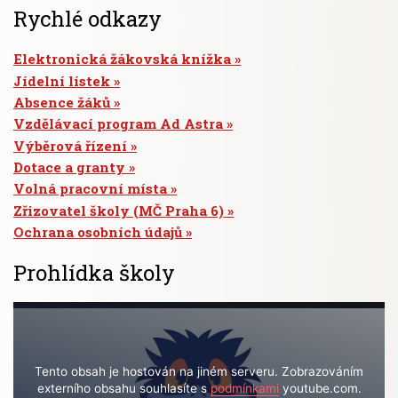
Rychlé odkazy
Elektronická žákovská knížka
Jídelní lístek
Absence žáků
Vzdělávací program Ad Astra
Výběrová řízení
Dotace a granty
Volná pracovní místa
Zřizovatel školy (MČ Praha 6)
Ochrana osobních údajů
Prohlídka školy
Tento obsah je hostován na jiném serveru. Zobrazováním
externího obsahu souhlasíte s
podmínkami
youtube.com.