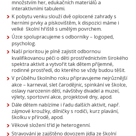
množstvím her, edukačních materiálů a
interaktivními tabulemi.
K pobytu venku slouží dvě oplocené zahrady s
herními prvky a pískovištěm, k dispozici máme i
velké školní hřiště s umělým povrchem.
Úzce spolupracujeme s odborníky – logoped,
psycholog.
Naší prioritou je plně zajistit odbornou
kvalifikovanou péči o děti prostřednictvím širokého
spektra aktivit a vytvořit tak dětem příjemné,
rodinné prostředí, do kterého se vždy budou těšit.
V průběhu školního roku připravujeme nejrůznější
akce – karneval, slet čarodějnic, spinkání ve školce,
oslavy narozenin dětí, návštěvy divadel a muzeí,
výlety, sportovní akce, projektové dny, apod.
Dále dětem nabízíme i řadu dalších aktivit, např.
zájmové kroužky, dílničky s rodiči, kurz plavání,
školku v přírodě, apod.
Věkové složení tříd je heterogenní.
Stravování je zajištěno dovozem jídla ze školní