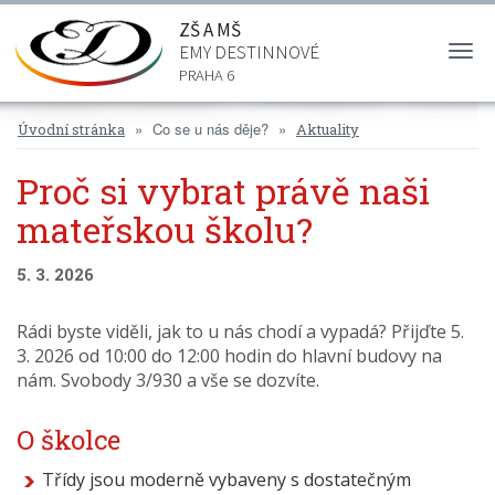
ZŠ A MŠ
EMY DESTINNOVÉ
Togg
navi
PRAHA 6
Co se u nás děje?
Úvodní stránka
Aktuality
Proč si vybrat právě naši
mateřskou školu?
5. 3. 2026
Rádi byste viděli, jak to u nás chodí a vypadá? Přijďte 5.
3. 2026 od 10:00 do 12:00 hodin do hlavní budovy na
nám. Svobody 3/930 a vše se dozvíte.
O školce
Třídy jsou moderně vybaveny s dostatečným