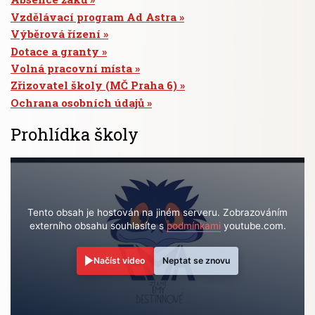
Vzdělávací program Ad Astra
Výběrová řízení
Dotace a granty
Volná pracovní místa
Zřizovatel školy (MČ Praha 6)
Ochrana osobních údajů
Prohlídka školy
Tento obsah je hostován na jiném serveru. Zobrazováním
externího obsahu souhlasíte s
podmínkami
youtube.com.
Načíst video
Neptat se znovu