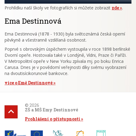
Prohlídku naší školy ve fotografiích si můžete zobrazit
zde
.
Ema Destinnová
Ema Destinnová (1878 - 1930) byla světoznámá česká operní
pěvkyně a všestranně vzdělaná osobnost.
Poprvé s obrovským úspěchem vystoupila v roce 1898 berlínské
Dvorní opeře. Hostovala také v Londýně, Vídni, Praze či Paříži.
V Metropolitní opeře v New Yorku zpívala mj. po boku Enrica
Carusa. Dnes je v povědomí veřejnosti díky svému vyobrazení
na dvoutisícikorunové bankovce.
více o Emě Destinnové
© 2026
ZŠ a MŠ Emy Destinnové
Prohlášení o přístupnosti