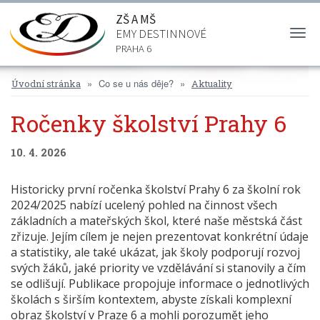
ZŠ A MŠ
EMY DESTINNOVÉ
Togg
navi
PRAHA 6
Co se u nás děje?
Úvodní stránka
Aktuality
Ročenky školství Prahy 6
10. 4. 2026
Historicky první ročenka školství Prahy 6 za školní rok
2024/2025 nabízí ucelený pohled na činnost všech
základních a mateřských škol, které naše městská část
zřizuje. Jejím cílem je nejen prezentovat konkrétní údaje
a statistiky, ale také ukázat, jak školy podporují rozvoj
svých žáků, jaké priority ve vzdělávání si stanovily a čím
se odlišují. Publikace propojuje informace o jednotlivých
školách s širším kontextem, abyste získali komplexní
obraz školství v Praze 6 a mohli porozumět jeho