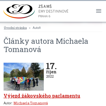
ZŠ A MŠ
EMY DESTINNOVÉ
Togg
navi
PRAHA 6
Autoři
Úvodní stránka
Články autora Michaela
Tomanová
17.
říjen
2022
Výjezd žákovského parlamentu
Autor:
Michaela Tomanová