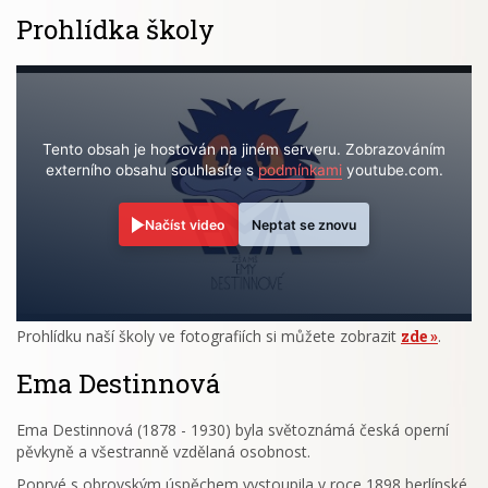
Prohlídka školy
Tento obsah je hostován na jiném serveru. Zobrazováním
externího obsahu souhlasíte s
podmínkami
youtube.com.
Načíst video
Neptat se znovu
Prohlídku naší školy ve fotografiích si můžete zobrazit
zde
.
Ema Destinnová
Ema Destinnová (1878 - 1930) byla světoznámá česká operní
pěvkyně a všestranně vzdělaná osobnost.
Poprvé s obrovským úspěchem vystoupila v roce 1898 berlínské