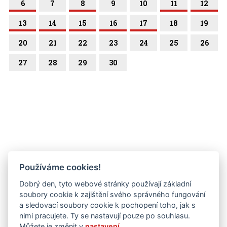
6
7
8
9
10
11
12
13
14
15
16
17
18
19
20
21
22
23
24
25
26
27
28
29
30
Používáme cookies!
Dobrý den, tyto webové stránky používají základní
soubory cookie k zajištění svého správného fungování
a sledovací soubory cookie k pochopení toho, jak s
nimi pracujete. Ty se nastavují pouze po souhlasu.
Můžete je změnit v
nastavení
.