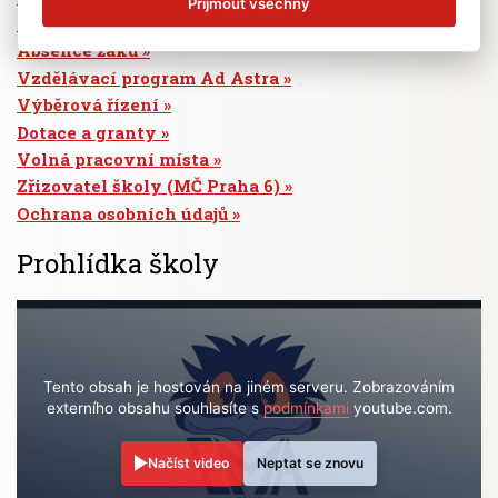
Přijmout všechny
Jídelní lístek
Absence žáků
Vzdělávací program Ad Astra
Výběrová řízení
Dotace a granty
Volná pracovní místa
Zřizovatel školy (MČ Praha 6)
Ochrana osobních údajů
Prohlídka školy
Tento obsah je hostován na jiném serveru. Zobrazováním
externího obsahu souhlasíte s
podmínkami
youtube.com.
Načíst video
Neptat se znovu