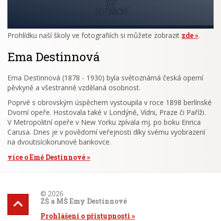
Prohlídku naší školy ve fotografiích si můžete zobrazit
zde
.
Ema Destinnová
Ema Destinnová (1878 - 1930) byla světoznámá česká operní
pěvkyně a všestranně vzdělaná osobnost.
Poprvé s obrovským úspěchem vystoupila v roce 1898 berlínské
Dvorní opeře. Hostovala také v Londýně, Vídni, Praze či Paříži.
V Metropolitní opeře v New Yorku zpívala mj. po boku Enrica
Carusa. Dnes je v povědomí veřejnosti díky svému vyobrazení
na dvoutisícikorunové bankovce.
více o Emě Destinnové
© 2026
ZŠ a MŠ Emy Destinnové
Prohlášení o přístupnosti