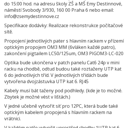
do 15:00 hod. na adresu školy ZŠ a MŠ Emy Destinnové,
náměstí Svobody 3/930, 160 00 Praha 6 nebo email:
info@zsemydestinnove.cz
Specifikace dodávky: Realizace rekonstrukce počítačové
sítě.
Propojení jednotlivých pater s hlavním rackem v přízemí
optickým propojem OM3 MM (6vláken každé patro),
zakončení pigtailem LC50/125um, OM3 PIGOM3-LC-020
Optika bude ukončena v patch panelu Cat6 24p v mini
racku na chodbě, odtud budou také roztaženy UTP kat
6 do jednotlivých tříd. V jednotlivých třídách bude
vytvořena dvojzástuvka UTP kat 6. RJ45
Kabely musí bát taženy pod podhledy. (kde je to možné.
Zbytek je možné vést v lištách.)
V jedné učebně vytvořit síť pro 12PC, která bude také
optickým kabelem propojená s hlavním rackem na
vrátnici.
V každém patře vytvořit uprostřed chodby 1UTP kat 6.