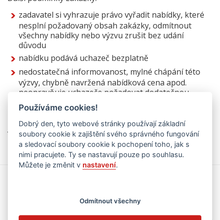
zadavatel si vyhrazuje právo vyřadit nabídky, které
nesplní požadovaný obsah zakázky, odmítnout
všechny nabídky nebo výzvu zrušit bez udání
důvodu
nabídku podává uchazeč bezplatně
nedostatečná informovanost, mylné chápání této
výzvy, chybně navržená nabídková cena apod.
neopravňuje uchazeče požadovat dodatečnou
úhradu nákladů nebo zvýšení ceny
Používáme cookies!
Dobrý den, tyto webové stránky používají základní
V Praze dne 26. 11. 2018
soubory cookie k zajištění svého správného fungování
a sledovací soubory cookie k pochopení toho, jak s
nimi pracujete. Ty se nastavují pouze po souhlasu.
Můžete je změnit v
nastavení
.
Kalendář akcí
Odmítnout všechny
zobrazit jen kategorii
vše