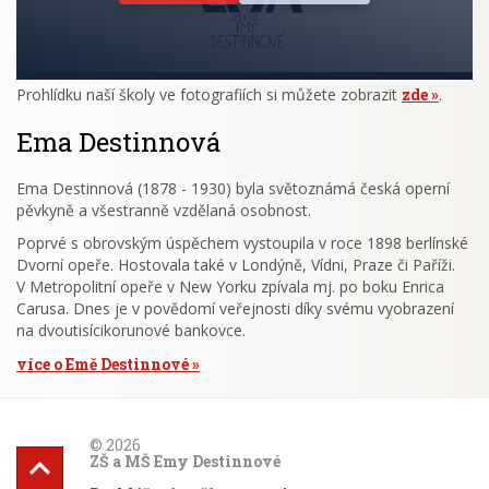
Prohlídku naší školy ve fotografiích si můžete zobrazit
zde
.
Ema Destinnová
Ema Destinnová (1878 - 1930) byla světoznámá česká operní
pěvkyně a všestranně vzdělaná osobnost.
Poprvé s obrovským úspěchem vystoupila v roce 1898 berlínské
Dvorní opeře. Hostovala také v Londýně, Vídni, Praze či Paříži.
V Metropolitní opeře v New Yorku zpívala mj. po boku Enrica
Carusa. Dnes je v povědomí veřejnosti díky svému vyobrazení
na dvoutisícikorunové bankovce.
více o Emě Destinnové
© 2026
ZŠ a MŠ Emy Destinnové