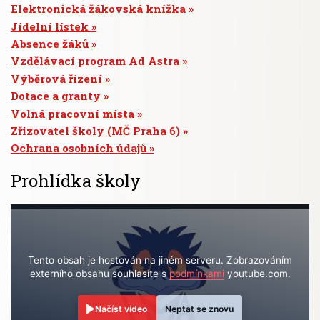
Elektronická žákovská knížka
Jídelní lístek
Absence žáků
Vzdělávací program Ad Astra
Výběrová řízení
Dotace a granty
Volná pracovní místa
Zřizovatel školy (MČ Praha 6)
Ochrana osobních údajů
Prohlídka školy
Tento obsah je hostován na jiném serveru. Zobrazováním
externího obsahu souhlasíte s
podmínkami
youtube.com.
Načíst video
Neptat se znovu