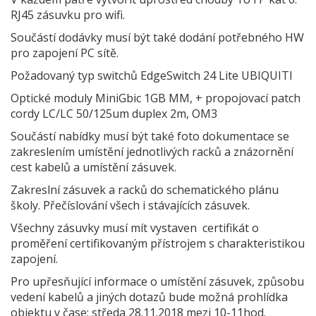
RJ45 zásuvku pro wifi.
Součástí dodávky musí být také dodání potřebného HW
pro zapojení PC sítě.
Požadovaný typ switchů EdgeSwitch 24 Lite UBIQUITI
Optické moduly MiniGbic 1GB MM, + propojovací patch
cordy LC/LC 50/125um duplex 2m, OM3
Součástí nabídky musí být také foto dokumentace se
zakreslením umístění jednotlivých racků a znázornění
cest kabelů a umístění zásuvek.
Zakreslní zásuvek a racků do schematického plánu
školy. Přečíslování všech i stávajících zásuvek.
Všechny zásuvky musí mít vystaven certifikát o
proměření certifikovaným přístrojem s charakteristikou
zapojení.
Pro upřesňující informace o umístění zásuvek, způsobu
vedení kabelů a jiných dotazů bude možná prohlídka
objektu v čase: středa 28.11.2018 mezi 10-11hod.