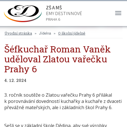
ZŠ A MŠ
EMY DESTINNOVÉ
Togg
navi
PRAHA 6
Jídelna
Úvodní stránka
O školní jídelně
Šéfkuchař Roman Vaněk
uděloval Zlatou vařečku
Prahy 6
4. 12. 2024
3. ročník soutěže o Zlatou vařečku Prahy 6 přilákal
k porovnávání dovedností kuchařky a kuchaře z dvaceti
převážně mateřských, ale i základních škol Prahy 6.
Sešli se v základní škole Dědina, aby své výrobky