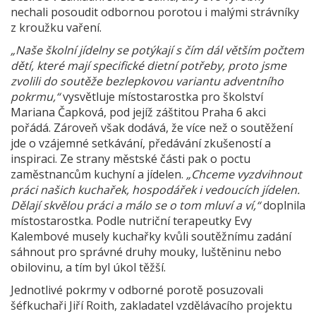
nechali posoudit odbornou porotou i malými strávníky
z kroužku vaření.
„Naše školní jídelny se potýkají s čím dál větším počtem
dětí, které mají specifické dietní potřeby, proto jsme
zvolili do soutěže bezlepkovou variantu adventního
pokrmu,“
vysvětluje místostarostka pro školství
Mariana Čapková, pod jejíž záštitou Praha 6 akci
pořádá. Zároveň však dodává, že více než o soutěžení
jde o vzájemné setkávání, předávání zkušeností a
inspiraci. Ze strany městské části pak o poctu
zaměstnancům kuchyní a jídelen.
„Chceme vyzdvihnout
práci našich kuchařek, hospodářek i vedoucích jídelen.
Dělají skvělou práci a málo se o tom mluví a ví,“
doplnila
místostarostka. Podle nutriční terapeutky Evy
Kalembové musely kuchařky kvůli soutěžnímu zadání
sáhnout pro správné druhy mouky, luštěninu nebo
obilovinu, a tím byl úkol těžší.
Jednotlivé pokrmy v odborné porotě posuzovali
šéfkuchaři Jiří Roith, zakladatel vzdělávacího projektu