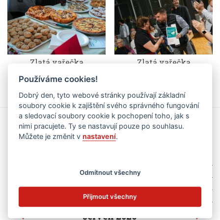
Zlatá vařečka
Zlatá vařečka
Používáme cookies!
Dobrý den, tyto webové stránky používají základní
soubory cookie k zajištění svého správného fungování
a sledovací soubory cookie k pochopení toho, jak s
Kalendář akcí
nimi pracujete. Ty se nastavují pouze po souhlasu.
Můžete je změnit v
nastavení
.
zobrazit jen kategorii
vše
základní škola
Odmítnout všechny
mateřská škola
školní družina
Přijmout všechny
červen 2026