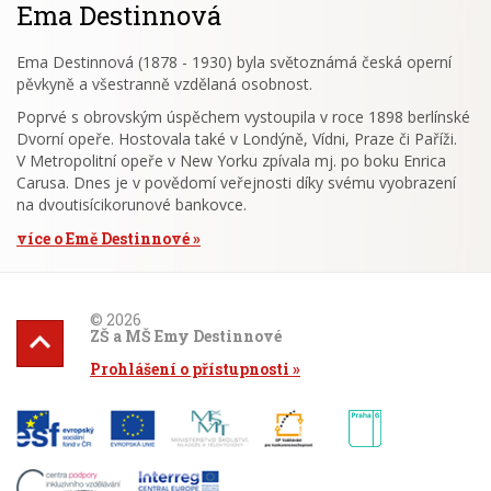
Ema Destinnová
Ema Destinnová (1878 - 1930) byla světoznámá česká operní
pěvkyně a všestranně vzdělaná osobnost.
Poprvé s obrovským úspěchem vystoupila v roce 1898 berlínské
Dvorní opeře. Hostovala také v Londýně, Vídni, Praze či Paříži.
V Metropolitní opeře v New Yorku zpívala mj. po boku Enrica
Carusa. Dnes je v povědomí veřejnosti díky svému vyobrazení
na dvoutisícikorunové bankovce.
více o Emě Destinnové
© 2026
ZŠ a MŠ Emy Destinnové
Prohlášení o přístupnosti