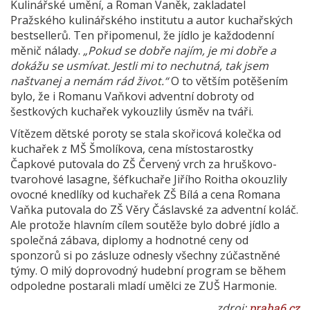
Kulinářské umění, a Roman Vaněk, zakladatel
Pražského kulinářského institutu a autor kuchařských
bestsellerů. Ten připomenul, že jídlo je každodenní
měnič nálady.
„Pokud se dobře najím, je mi dobře a
dokážu se usmívat. Jestli mi to nechutná, tak jsem
naštvanej a nemám rád život.“
O to větším potěšením
bylo, že i Romanu Vaňkovi adventní dobroty od
šestkových kuchařek vykouzlily úsměv na tváři.
Vítězem dětské poroty se stala skořicová kolečka od
kuchařek z MŠ Šmolíkova, cena místostarostky
Čapkové putovala do ZŠ Červený vrch za hruškovo-
tvarohové lasagne, šéfkuchaře Jiřího Roitha okouzlily
ovocné knedlíky od kuchařek ZŠ Bílá a cena Romana
Vaňka putovala do ZŠ Věry Čáslavské za adventní koláč.
Ale protože hlavním cílem soutěže bylo dobré jídlo a
společná zábava, diplomy a hodnotné ceny od
sponzorů si po zásluze odnesly všechny zúčastněné
týmy. O milý doprovodný hudební program se během
odpoledne postarali mladí umělci ze ZUŠ Harmonie.
zdroj:
praha6.cz