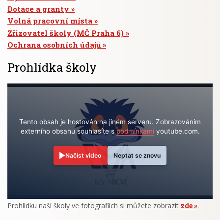
Dotace a granty
Volná pracovní místa
Zřizovatel školy (MČ Praha 6)
Ochrana osobních údajů
Prohlídka školy
Tento obsah je hostován na jiném serveru. Zobrazováním
externího obsahu souhlasíte s
podmínkami
youtube.com.
Načíst video
Neptat se znovu
Prohlídku naší školy ve fotografiích si můžete zobrazit
zde
.