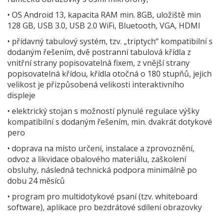
• OS Android 13, kapacita RAM min. 8GB, uložiště min
128 GB, USB 3.0, USB 2.0 WiFi, Bluetooth, VGA, HDMI
• přídavný tabulový systém, tzv. „triptych“ kompatibilní s
dodaným řešením, dvě postranní tabulová křídla z
vnitřní strany popisovatelná fixem, z vnější strany
popisovatelná křídou, křídla otočná o 180 stupňů, jejich
velikost je přizpůsobená velikosti interaktivního
displeje
• elektrický stojan s možností plynulé regulace výšky
kompatibilní s dodaným řešením, min. dvakrát dotykové
pero
• doprava na místo určení, instalace a zprovoznění,
odvoz a likvidace obalového materiálu, zaškolení
obsluhy, následná technická podpora minimálně po
dobu 24 měsíců
• program pro multidotykové psaní (tzv. whiteboard
software), aplikace pro bezdrátové sdílení obrazovky