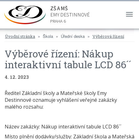
ZŠ A MŠ
EMY DESTINNOVÉ
Togg
navi
PRAHA 6
Škola
Úřední deska
Úvodní stránka
Výběrová řízení
Výběrové řízení: Nákup
interaktivní tabule LCD 86´´
4. 12. 2023
Ředitel Základní školy a Mateřské školy Emy
Destinnové oznamuje vyhlášení veřejné zakázky
malého rozsahu:
Název zakázky: Nákup interaktivní tabule LCD 86´´
Místo plnění dodávky/služby: Základní škola a Mateřská