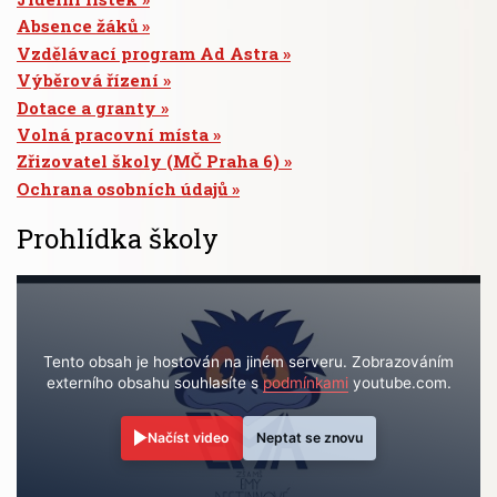
Absence žáků
Vzdělávací program Ad Astra
Výběrová řízení
Dotace a granty
Volná pracovní místa
Zřizovatel školy (MČ Praha 6)
Ochrana osobních údajů
Prohlídka školy
Tento obsah je hostován na jiném serveru. Zobrazováním
externího obsahu souhlasíte s
podmínkami
youtube.com.
Načíst video
Neptat se znovu