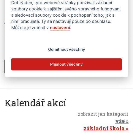
Dobrý den, tyto webové stránky používají základní
soubory cookie k zajištění svého správného fungování
a sledovací soubory cookie k pochopení toho, jak s
nimi pracujete. Ty se nastavují pouze po souhlasu.
V Praze dne 28. 11. 2023
Můžete je změnit v
nastavení
.
Přiložené soubory
Odmítnout všechny
Přijmout všechny
Nákup interaktivní tabule
Kalendář akcí
zobrazit jen kategorii
vše
základní škola