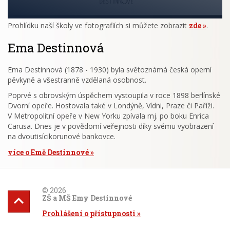
Prohlídku naší školy ve fotografiích si můžete zobrazit
zde
.
Ema Destinnová
Ema Destinnová (1878 - 1930) byla světoznámá česká operní
pěvkyně a všestranně vzdělaná osobnost.
Poprvé s obrovským úspěchem vystoupila v roce 1898 berlínské
Dvorní opeře. Hostovala také v Londýně, Vídni, Praze či Paříži.
V Metropolitní opeře v New Yorku zpívala mj. po boku Enrica
Carusa. Dnes je v povědomí veřejnosti díky svému vyobrazení
na dvoutisícikorunové bankovce.
více o Emě Destinnové
© 2026
ZŠ a MŠ Emy Destinnové
Prohlášení o přístupnosti