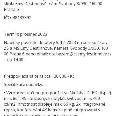
škola Emy Destinnové, nám. Svobody 3/930, 160 00
Praha 6
IČO: 48133892
Termín: prosinec 2023
Nabídky posílejte do úterý 5. 12. 2023 na adresu školy
ZŠ a MŠ Emy Destinnové, náměstí Svobody 3/930, 160
00 Praha 6 nebo email: ota.bazant@zsemydestinnove.cz
– do 14.00
Předpokládaná cena cca 130.000,- Kč
Specifikace dodávky:
• Výrobcem určeno pro použití ve školství, DLED displej
min. 86´´, 45 současných dotyků, svítivost min. 400
cd/m2, hmotnost displeje max. 66 kg, 2x integrované
repro, konferenční 4K kamera plně integrovaná v
rámečku obrazovky s osmi mikrofony,