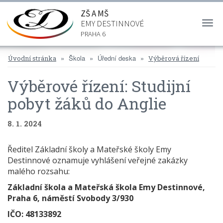
ZŠ A MŠ
EMY DESTINNOVÉ
Togg
navi
PRAHA 6
Škola
Úřední deska
Úvodní stránka
Výběrová řízení
Výběrové řízení: Studijní
pobyt žáků do Anglie
8. 1. 2024
Ředitel Základní školy a Mateřské školy Emy
Destinnové oznamuje vyhlášení veřejné zakázky
malého rozsahu:
Základní škola a Mateřská škola Emy Destinnové,
Praha 6, náměstí Svobody 3/930
IČO: 48133892