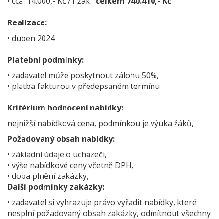
• cca 14.000,- Kč /1 žák
celkem 740.410,- Kč
Realizace:
• duben 2024
Platební podmínky:
• zadavatel může poskytnout zálohu 50%,
• platba fakturou v předepsaném termínu
Kritérium hodnocení nabídky:
nejnižší nabídková cena, podmínkou je výuka žáků,
Požadovaný obsah nabídky:
• základní údaje o uchazeči,
• výše nabídkové ceny včetně DPH,
• doba plnění zakázky,
Další podmínky zakázky:
• zadavatel si vyhrazuje právo vyřadit nabídky, které
nesplní požadovaný obsah zakázky, odmítnout všechny