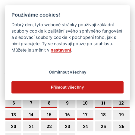
Kalendář akcí
Používáme cookies!
zobrazit jen kategorii
Dobrý den, tyto webové stránky používají základní
vše
soubory cookie k zajištění svého správného fungování
a sledovací soubory cookie k pochopení toho, jak s
základní škola
nimi pracujete. Ty se nastavují pouze po souhlasu.
mateřská škola
Můžete je změnit v
nastavení
.
školní družina
duben 2026
Odmítnout všechny
po
út
st
čt
pá
so
ne
Přijmout všechny
1
2
3
4
5
6
7
8
9
10
11
12
13
14
15
16
17
18
19
20
21
22
23
24
25
26