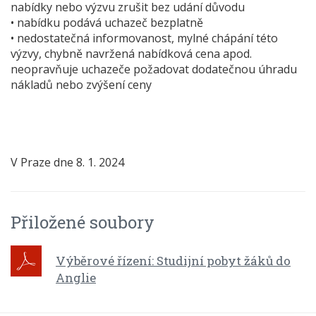
nabídky nebo výzvu zrušit bez udání důvodu
• nabídku podává uchazeč bezplatně
• nedostatečná informovanost, mylné chápání této
výzvy, chybně navržená nabídková cena apod.
neopravňuje uchazeče požadovat dodatečnou úhradu
nákladů nebo zvýšení ceny
V Praze dne 8. 1. 2024
Přiložené soubory
Výběrové řízení: Studijní pobyt žáků do
Anglie