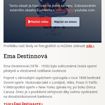
Tento obsah je hostován na jiném serveru. Zobrazováním
externího obsahu souhlasíte s
podmínkami
youtube.com.
Načíst video
Neptat se znovu
Prohlídku naší školy ve fotografiích si můžete zobrazit
zde
.
Ema Destinnová
Ema Destinnová (1878 - 1930) byla světoznámá česká operní
pěvkyně a všestranně vzdělaná osobnost.
Poprvé s obrovským úspěchem vystoupila v roce 1898 berlínské
Dvorní opeře. Hostovala také v Londýně, Vídni, Praze či Paříži.
V Metropolitní opeře v New Yorku zpívala mj. po boku Enrica
Carusa. Dnes je v povědomí veřejnosti díky svému vyobrazení
na dvoutisícikorunové bankovce.
více o Emě Destinnové