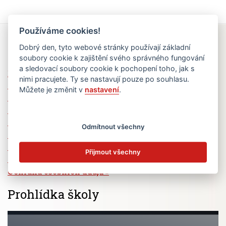
Používáme cookies!
Rychlé odkazy
Dobrý den, tyto webové stránky používají základní
soubory cookie k zajištění svého správného fungování
a sledovací soubory cookie k pochopení toho, jak s
Elektronická žákovská knížka
nimi pracujete. Ty se nastavují pouze po souhlasu.
Jídelní lístek
Můžete je změnit v
nastavení
.
Absence žáků
Vzdělávací program Ad Astra
Výběrová řízení
Odmítnout všechny
Dotace a granty
Volná pracovní místa
Přijmout všechny
Zřizovatel školy (MČ Praha 6)
Ochrana osobních údajů
Prohlídka školy