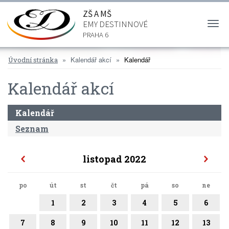
ZŠ A MŠ
EMY DESTINNOVÉ
Togg
navi
PRAHA 6
Kalendář akcí
Kalendář
Úvodní stránka
Kalendář akcí
Kalendář
Seznam
listopad 2022
po
út
st
čt
pá
so
ne
1
2
3
4
5
6
7
8
9
10
11
12
13