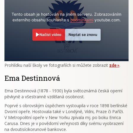
Tento obsah je hostován na jiném serveru. Zobrazováním
externího obsahu souhlasíte s
podmínkami
youtube.com.
Načíst video
Neptat se znovu
Prohlídku naší školy ve fotografiích si můžete zobrazit
zde
.
Ema Destinnová
Ema Destinnová (1878 - 1930) byla světoznámá česká operní
pěvkyně a všestranně vzdělaná osobnost.
Poprvé s obrovským úspěchem vystoupila v roce 1898 berlínské
Dvorní opeře. Hostovala také v Londýně, Vídni, Praze či Paříži.
V Metropolitní opeře v New Yorku zpívala mj. po boku Enrica
Carusa. Dnes je v povědomí veřejnosti díky svému vyobrazení
na dvoutisícikorunové bankovce.