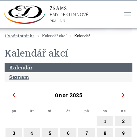
ZŠ A MŠ
EMY DESTINNOVÉ
Togg
navi
PRAHA 6
Kalendář akcí
Kalendář
Úvodní stránka
Kalendář akcí
Kalendář
Seznam
únor 2025
po
út
st
čt
pá
so
ne
1
2
3
4
5
6
7
8
9