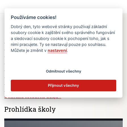
Používáme cookies!
Rychlé odkazy
Dobrý den, tyto webové stránky používají základní
soubory cookie k zajištění svého správného fungování
a sledovací soubory cookie k pochopení toho, jak s
Elektronická žákovská knížka
nimi pracujete. Ty se nastavují pouze po souhlasu.
Jídelní lístek
Můžete je změnit v
nastavení
.
Absence žáků
Vzdělávací program Ad Astra
Výběrová řízení
Odmítnout všechny
Dotace a granty
Volná pracovní místa
Přijmout všechny
Zřizovatel školy (MČ Praha 6)
Ochrana osobních údajů
Prohlídka školy