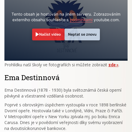
Tento obsah je hostován na jiném serveru. Zobrazováním
externího obsahu souhlasíte s
podmínkami
youtube.com.
Načíst video
Neptat se znovu
Prohlídku naší školy ve fotografiích si můžete zobrazit
zde
.
Ema Destinnová
Ema Destinnová (1878 - 1930) byla světoznámá česká operní
pěvkyně a všestranně vzdělaná osobnost.
Poprvé s obrovským úspěchem vystoupila v roce 1898 berlínské
Dvorní opeře. Hostovala také v Londýně, Vídni, Praze či Paříži.
V Metropolitní opeře v New Yorku zpívala mj. po boku Enrica
Carusa. Dnes je v povědomí veřejnosti díky svému vyobrazení
na dvoutisícikorunové bankovce.