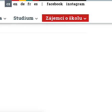
cz
en
de
fr
es
|
facebook
instagram
a
Studium
Zájemci o školu