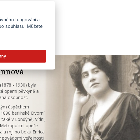
rávného fungování a
 po souhlasu. Můžete
hny
innová
1878 - 1930) byla
á operní pěvkyně a
aná osobnost.
ským úspěchem
 1898 berlínské Dvorní
 také v Londýně, Vídni,
V Metropolitní opeře
ala mj. po boku Enrica
v povědomí veřejnosti