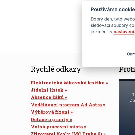
Používáme cookie
18
Dobrý den, tyto webov
25
sledovací soubory coo
je změnit v
nastavení
Odm
Rychlé odkazy
Proh
Elektronická žákovská knížka
Jídelní lístek
T
Absence žáků
Zo
Vzdělávací program Ad Astra
Výběrová řízení
Dotace a granty
Volná pracovní místa
Zřizovatel školy (MČ Praha 6)