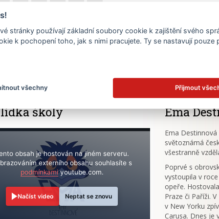
s!
19
20
21
22
23
24
é stránky používají základní soubory cookie k zajištění svého sp
26
27
28
29
30
31
kie k pochopení toho, jak s nimi pracujete. Ty se nastavují pouze
.
ítnout všechny
Přijmout všec
lídka školy
Ema Dest
Ema Destinnová (
světoznámá česk
všestranně vzděl
ento obsah je hostován na jiném serveru.
brazováním externího obsahu souhlasíte s
Poprvé s obrov
podmínkami
youtube.com.
vystoupila v roce
opeře. Hostovala
Praze či Paříži. 
Načíst video
Neptat se znovu
v New Yorku zpív
Carusa. Dnes je 