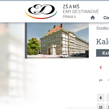
ZŠ A MŠ
EMY DESTINNOVÉ
(curre
PRAHA 6
Co
Úvodní 
Kal
Kal
po
4
11