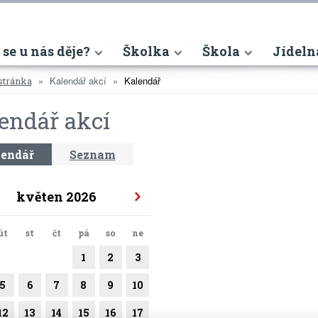
nt)
 se u nás děje?
Školka
Škola
Jídeln
Kalendář akcí
Kalendář
stránka
endář akcí
endář
Seznam
květen 2026
út
st
čt
pá
so
ne
1
2
3
5
6
7
8
9
10
12
13
14
15
16
17