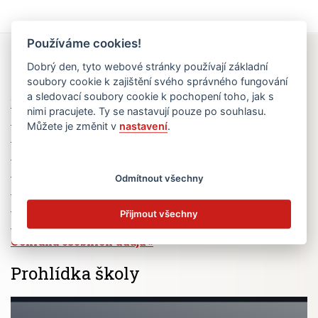
Používáme cookies!
Rychlé odkazy
Dobrý den, tyto webové stránky používají základní
soubory cookie k zajištění svého správného fungování
a sledovací soubory cookie k pochopení toho, jak s
Elektronická žákovská knížka
nimi pracujete. Ty se nastavují pouze po souhlasu.
Jídelní lístek
Můžete je změnit v
nastavení
.
Absence žáků
Vzdělávací program Ad Astra
Výběrová řízení
Odmítnout všechny
Dotace a granty
Volná pracovní místa
Přijmout všechny
Zřizovatel školy (MČ Praha 6)
Ochrana osobních údajů
Prohlídka školy