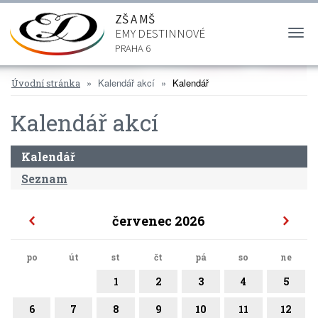
ZŠ A MŠ
EMY DESTINNOVÉ
Togg
navi
PRAHA 6
Kalendář akcí
Kalendář
Úvodní stránka
Kalendář akcí
Kalendář
Seznam
červenec 2026
po
út
st
čt
pá
so
ne
1
2
3
4
5
6
7
8
9
10
11
12