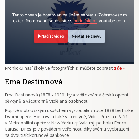
Tento obsah je hostován na jiném serveru. Zobrazováním
externího obsahu souhlasíte s
podmínkami
youtube.com.
Načíst video
Neptat se znovu
Prohlídku naší školy ve fotografiích si můžete zobrazit
zde
.
Ema Destinnová
Ema Destinnová (1878 - 1930) byla světoznámá česká operní
pěvkyně a všestranně vzdělaná osobnost.
Poprvé s obrovským úspěchem vystoupila v roce 1898 berlínské
Dvorní opeře. Hostovala také v Londýně, Vídni, Praze či Paříži.
V Metropolitní opeře v New Yorku zpívala mj. po boku Enrica
Carusa. Dnes je v povědomí veřejnosti díky svému vyobrazení
na dvoutisícikorunové bankovce.