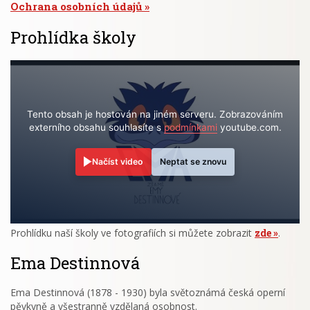
Ochrana osobních údajů
Prohlídka školy
Tento obsah je hostován na jiném serveru. Zobrazováním
externího obsahu souhlasíte s
podmínkami
youtube.com.
Načíst video
Neptat se znovu
Prohlídku naší školy ve fotografiích si můžete zobrazit
zde
.
Ema Destinnová
Ema Destinnová (1878 - 1930) byla světoznámá česká operní
pěvkyně a všestranně vzdělaná osobnost.