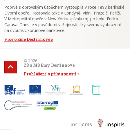
Poprvé s obrovským úspěchem vystoupila v roce 1898 berlínské
Dvorní opeře. Hostovala také v Londýně, Vídni, Praze či Paříži.
V Metropolitní opeře v New Yorku zpívala mj. po boku Enrica
Carusa. Dnes je v povědomí veřejnosti díky svému vyobrazení
na dvoutisícikorunové bankovce.
více o Emě Destinnové
© 2026
ZŠ a MŠ Emy Destinnové
Prohlášení o přístupnosti