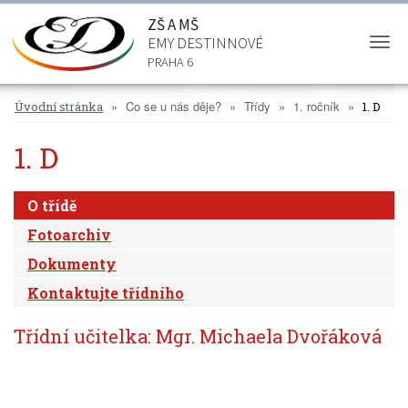
ZŠ A MŠ
EMY DESTINNOVÉ
Togg
navi
PRAHA 6
Co se u nás děje?
Třídy
1. ročník
Úvodní stránka
1. D
1. D
O třídě
Fotoarchiv
Dokumenty
Kontaktujte třídního
Třídní učitelka: Mgr. Michaela Dvořáková