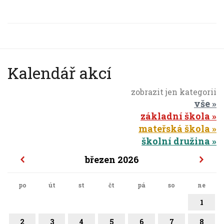
Kalendář akcí
zobrazit jen kategorii
vše
základní škola
mateřská škola
školní družina
březen 2026
po
út
st
čt
pá
so
ne
1
2
3
4
5
6
7
8