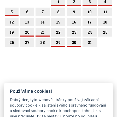
1
2
3
4
5
6
7
8
9
10
11
12
13
14
15
16
17
18
19
20
21
22
23
24
25
26
27
28
29
30
31
Používáme cookies!
Dobrý den, tyto webové stránky používají základní
soubory cookie k zajištění svého správného fungování
a sledovací soubory cookie k pochopení toho, jak s
nimi pracujete. Ty se nastavují pouze po souhlasu.