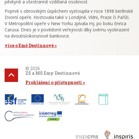
pěvkyně a všestranně vzdělaná osobnost.
Poprvé s obrovským úspěchem vystoupila v roce 1898 berlínské
Dvorní opeře. Hostovala také v Londýně, Vídni, Praze či Paříži.
V Metropolitní opeře v New Yorku zpívala mj. po boku Enrica
Carusa. Dnes je v povědomí veřejnosti díky svému vyobrazení
na dvoutisícikorunové bankovce.
více o Emě Destinnové
© 2026
ZŠ a MŠ Emy Destinnové
Prohlášení o přístupnosti