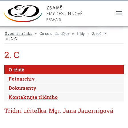
ZŠ A MŠ
EMY DESTINNOVÉ
Togg
navi
PRAHA 6
Co se u nás děje?
Třídy
2. ročník
Úvodní stránka
2. C
2. C
O třídě
Fotoarchiv
Dokumenty
Kontaktujte třídního
Třídní učitelka: Mgr. Jana Jauernigová