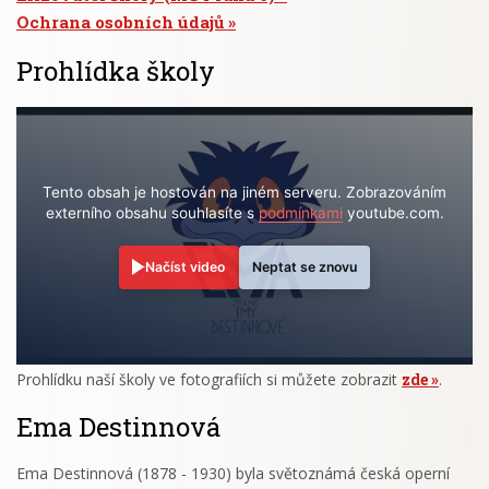
Ochrana osobních údajů
Prohlídka školy
Tento obsah je hostován na jiném serveru. Zobrazováním
externího obsahu souhlasíte s
podmínkami
youtube.com.
Načíst video
Neptat se znovu
Prohlídku naší školy ve fotografiích si můžete zobrazit
zde
.
Ema Destinnová
Ema Destinnová (1878 - 1930) byla světoznámá česká operní