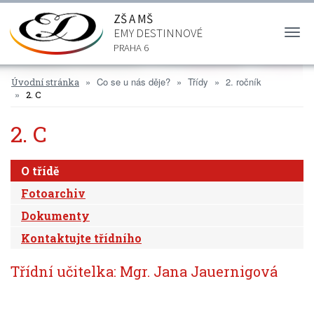
ZŠ A MŠ
EMY DESTINNOVÉ
Togg
navi
PRAHA 6
Co se u nás děje?
Třídy
2. ročník
Úvodní stránka
2. C
2. C
O třídě
Fotoarchiv
Dokumenty
Kontaktujte třídního
Třídní učitelka: Mgr. Jana Jauernigová