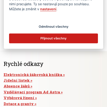
nimi pracujete. Ty se nastavují pouze po souhlasu.
Můžete je změnit v
nastavení
.
Odmítnout všechny
Přijmout všechny
Rychlé odkazy
Elektronická žákovská knížka
Jídelní lístek
Absence žáků
Vzdělávací program Ad Astra
Výběrová řízení
Dotace a granty