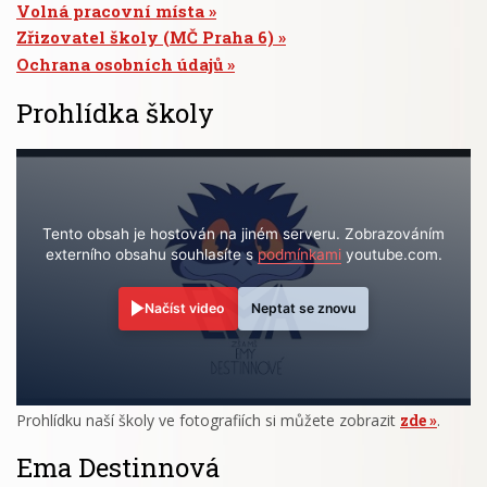
Volná pracovní místa
Zřizovatel školy (MČ Praha 6)
Ochrana osobních údajů
Prohlídka školy
Tento obsah je hostován na jiném serveru. Zobrazováním
externího obsahu souhlasíte s
podmínkami
youtube.com.
Načíst video
Neptat se znovu
Prohlídku naší školy ve fotografiích si můžete zobrazit
zde
.
Ema Destinnová