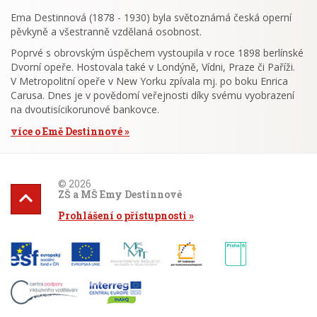
Ema Destinnová (1878 - 1930) byla světoznámá česká operní
pěvkyně a všestranně vzdělaná osobnost.
Poprvé s obrovským úspěchem vystoupila v roce 1898 berlínské
Dvorní opeře. Hostovala také v Londýně, Vídni, Praze či Paříži.
V Metropolitní opeře v New Yorku zpívala mj. po boku Enrica
Carusa. Dnes je v povědomí veřejnosti díky svému vyobrazení
na dvoutisícikorunové bankovce.
více o Emě Destinnové
© 2026
ZŠ a MŠ Emy Destinnové
Prohlášení o přístupnosti