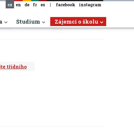
cz
en
de
fr
es
|
facebook
instagram
a
Studium
Zájemci o školu
te třídního