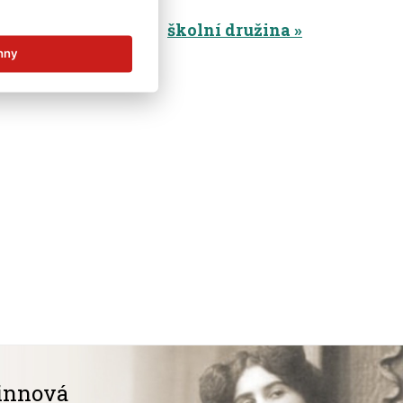
mateřská škola
školní družina
hny
innová