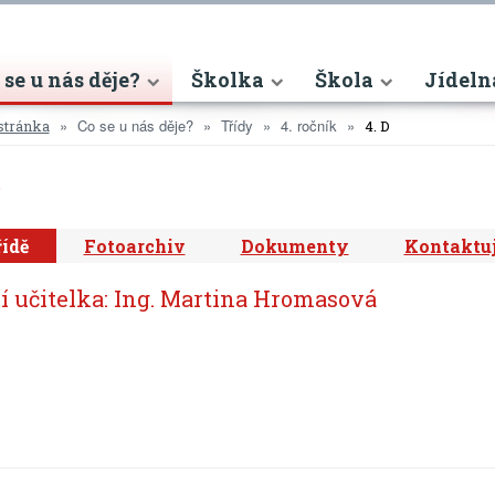
nt)
 se u nás děje?
Školka
Škola
Jídeln
Co se u nás děje?
Třídy
4. ročník
stránka
4. D
D
řídě
Fotoarchiv
Dokumenty
Kontaktuj
í učitelka: Ing. Martina Hromasová