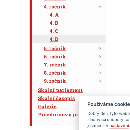
4. ročník
4. A
4. B
4. C
4. D
5. ročník
6. ročník
7. ročník
8. ročník
9. ročník
Školní parlament
Školní časopis
Používáme cookie
Galerie
Dobrý den, tyto webov
Prázdninový program
sledovací soubory coo
je změnit v
nastavení