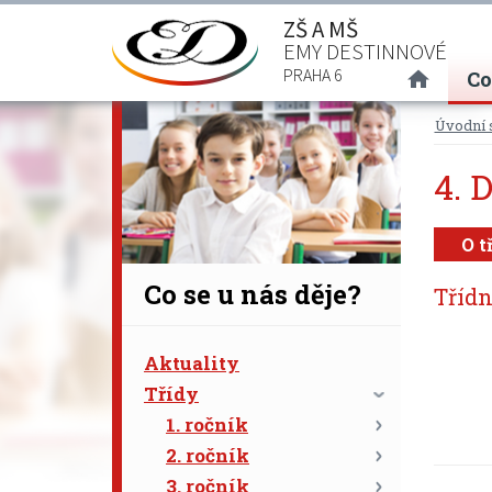
ZŠ A MŠ
EMY DESTINNOVÉ
(curre
PRAHA 6
Co
Úvodní 
4. 
O t
Co se u nás děje?
Třídn
Aktuality
Třídy
1. ročník
2. ročník
3. ročník