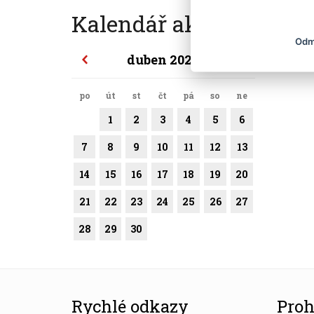
Kalendář akcí
Odm
duben 2025
po
út
st
čt
pá
so
ne
1
2
3
4
5
6
7
8
9
10
11
12
13
14
15
16
17
18
19
20
21
22
23
24
25
26
27
28
29
30
Rychlé odkazy
Proh