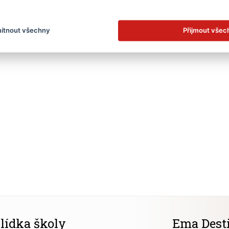
vše
základní škola
zobrazit jen kategorii
ítnout všechny
Přijmout všec
lídka školy
Ema Dest