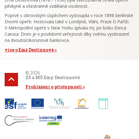
pěvkyně a všestranně vzdělaná osobnost.
Poprvé s obrovským úspěchem vystoupila v roce 1898 berlínské
Dvorní opeře. Hostovala také v Londýně, Vídni, Praze či Paříži.
V Metropolitní opeře v New Yorku zpívala mj. po boku Enrica
Carusa. Dnes je v povědomí veřejnosti díky svému vyobrazení
na dvoutisícikorunové bankovce.
více o Emě Destinnové
© 2026
ZŠ a MŠ Emy Destinnové
Prohlášení o přístupnosti