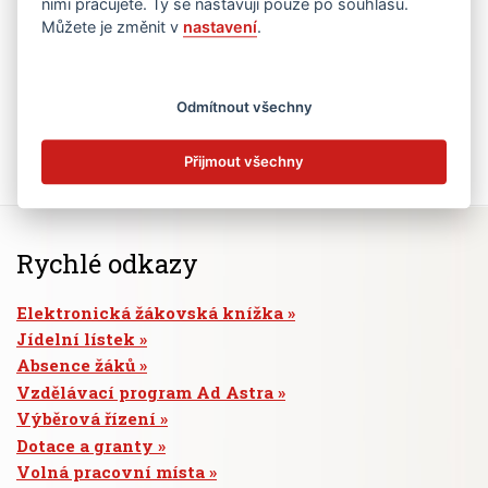
nimi pracujete. Ty se nastavují pouze po souhlasu.
Můžete je změnit v
nastavení
.
Odmítnout všechny
Přijmout všechny
Rychlé odkazy
Elektronická žákovská knížka
Jídelní lístek
Absence žáků
Vzdělávací program Ad Astra
Výběrová řízení
Dotace a granty
Volná pracovní místa