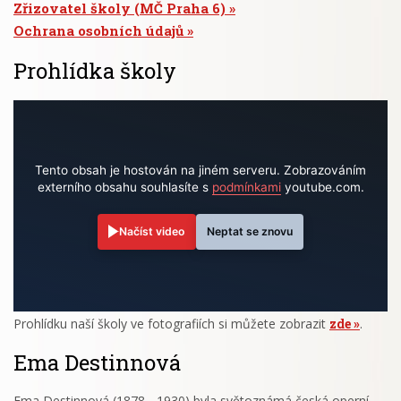
Zřizovatel školy (MČ Praha 6)
Ochrana osobních údajů
Prohlídka školy
Tento obsah je hostován na jiném serveru. Zobrazováním
externího obsahu souhlasíte s
podmínkami
youtube.com.
Načíst video
Neptat se znovu
Prohlídku naší školy ve fotografiích si můžete zobrazit
zde
.
Ema Destinnová
Ema Destinnová (1878 - 1930) byla světoznámá česká operní