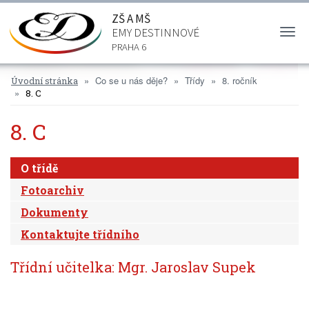
ZŠ A MŠ
EMY DESTINNOVÉ
Togg
navi
PRAHA 6
Co se u nás děje?
Třídy
8. ročník
Úvodní stránka
8. C
8. C
O třídě
Fotoarchiv
Dokumenty
Kontaktujte třídního
Třídní učitelka: Mgr. Jaroslav Supek