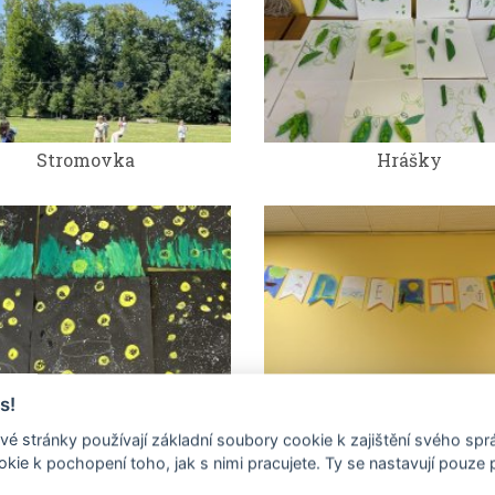
Stromovka
Hrášky
s!
Světlušky
Léto
é stránky používají základní soubory cookie k zajištění svého sp
kie k pochopení toho, jak s nimi pracujete. Ty se nastavují pouze
.