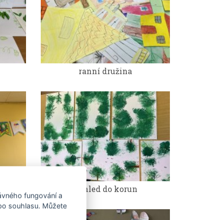
ranní družina
pohled do korun
rávného fungování a
 po souhlasu. Můžete