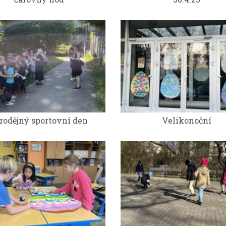
rodějný sportovní den
Velikonoční