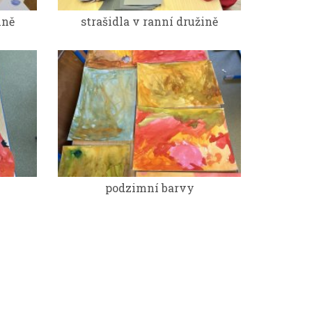
ině
strašidla v ranní družině
podzimní barvy