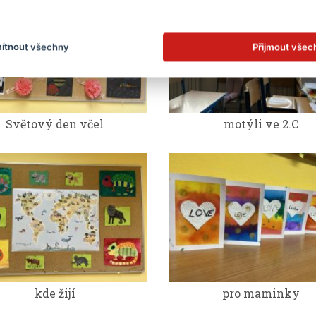
ítnout všechny
Přijmout všec
Světový den včel
motýli ve 2.C
kde žijí
pro maminky