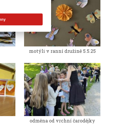
hny
motýli v ranní družině 5.5.25
odměna od vrchní čarodějky