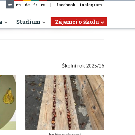
cz
en
de
fr
es
|
facebook
instagram
a
Studium
Zájemci o školu
Školní rok 2025/26
kaštanohraní