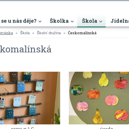
nt)
 se u nás děje?
Školka
Škola
Jídeln
Škola
Školní družina
stránka
Českomalínská
skomalínská
sovy v 1.C
úroda