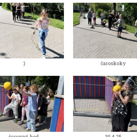
:)
čaroskoky
čarovný hod
30.4.25