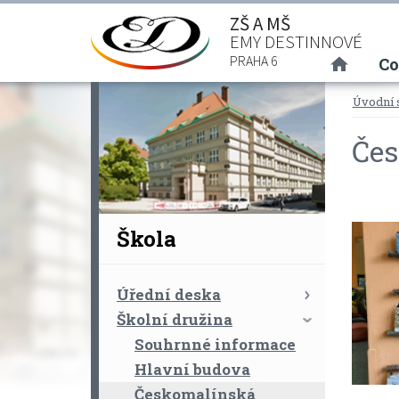
ZŠ A MŠ
EMY DESTINNOVÉ
(curre
PRAHA 6
Co
Úvodní 
Če
Škola
Úřední deska
Školní družina
Souhrnné informace
Hlavní budova
Českomalínská