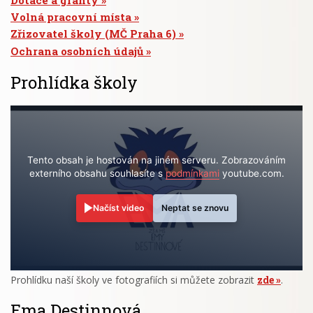
Volná pracovní místa
Zřizovatel školy (MČ Praha 6)
Ochrana osobních údajů
Prohlídka školy
Tento obsah je hostován na jiném serveru. Zobrazováním
externího obsahu souhlasíte s
podmínkami
youtube.com.
Načíst video
Neptat se znovu
Prohlídku naší školy ve fotografiích si můžete zobrazit
zde
.
Ema Destinnová