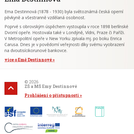
Ema Destinnová (1878 - 1930) byla světoznámá česká operní
pěvkyně a všestranně vzdělaná osobnost.
Poprvé s obrovským úspěchem vystoupila v roce 1898 berlínské
Dvorní opeře. Hostovala také v Londýně, Vídni, Praze či Paříži.
V Metropolitní opeře v New Yorku zpívala mj. po boku Enrica
Carusa. Dnes je v povědomí veřejnosti díky svému vyobrazení
na dvoutisícikorunové bankovce.
více o Emě Destinnové
© 2026
ZŠ a MŠ Emy Destinnové
Prohlášení o přístupnosti