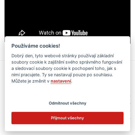
Používáme cookies!
Dobrý den, tyto webové stránky používají základní
soubory cookie k zajištění svého správného fungování
a sledovací soubory cookie k pochopení toho, jak s
Kalendář akcí
nimi pracujete. Ty se nastavují pouze po souhlasu.
Můžete je změnit v
nastavení
.
zobrazit jen kategorii
vše
základní škola
Odmítnout všechny
mateřská škola
školní družina
Přijmout všechny
únor 2026