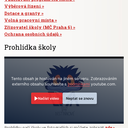
Výběrová řízení
Dotace a granty
Volná pracovní místa
Zřizovatel školy (MČ Praha 6)
Ochrana osobních údajů
Prohlídka školy
Tento obsah je hostován na jiném serveru. Zobrazováním
externího obsahu souhlasíte s
podmínkami
youtube.com.
Načíst video
Neptat se znovu
Prohlídku naší školy ve fotografiích si můžete zobrazit
zde
.