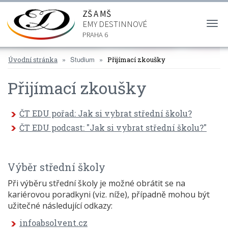
ZŠ A MŠ
EMY DESTINNOVÉ
Togg
navi
PRAHA 6
Studium
Úvodní stránka
Přijímací zkoušky
Přijímací zkoušky
ČT EDU pořad: Jak si vybrat střední školu?
ČT EDU podcast: "Jak si vybrat střední školu?"
Výběr střední školy
Při výběru střední školy je možné obrátit se na
kariérovou poradkyni (viz. níže), případně mohou být
užitečné následující odkazy:
infoabsolvent.cz