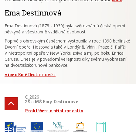
Ema Destinnová
Ema Destinnová (1878 - 1930) byla světoznámá česká operní
pěvkyně a všestranně vzdělaná osobnost.
Poprvé s obrovským úspěchem vystoupila v roce 1898 berlínské
Dvorní opeře. Hostovala také v Londýně, Vídni, Praze či Paříži.
V Metropolitní opeře v New Yorku zpívala mj. po boku Enrica
Carusa. Dnes je v povědomí veřejnosti díky svému vyobrazení
na dvoutisícikorunové bankovce.
více o Emě Destinnové
© 2026
ZŠ a MŠ Emy Destinnové
Prohlášení o přístupnosti