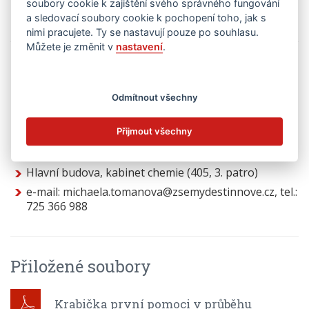
soubory cookie k zajištění svého správného fungování
a sledovací soubory cookie k pochopení toho, jak s
nimi pracujete. Ty se nastavují pouze po souhlasu.
Můžete je změnit v
nastavení
.
Kariérová poradkyně
Odmítnout všechny
Mgr. Michaela Tomanová
konzultační hodiny: středa 14.00 - 16.00 hodin (po
Přijmout všechny
telefonické nebo e-mailové domluvě), příp. dle
dohody
Hlavní budova, kabinet chemie (405, 3. patro)
e-mail: michaela.tomanova@zsemydestinnove.cz, tel.:
725 366 988
Přiložené soubory
Krabička první pomoci v průběhu