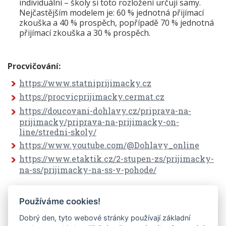
individuální – školy si toto rozložení určují samy.
Nejčastějším modelem je: 60 % jednotná přijímací
zkouška a 40 % prospěch, popřípadě 70 % jednotná
přijímací zkouška a 30 % prospěch.
Procvičování:
https://www.statniprijimacky.cz
https://procvicprijimacky.cermat.cz
https://doucovani-dohlavy.cz/priprava-na-
prijimacky/priprava-na-prijimacky-on-
line/stredni-skoly/
https://www.youtube.com/@Dohlavy_online
https://www.etaktik.cz/2-stupen-zs/prijimacky-
na-ss/prijimacky-na-ss-v-pohode/
Používáme cookies!
Informace převzaty z
www.dohlavy.cz
Dobrý den, tyto webové stránky používají základní