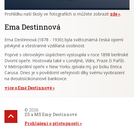
Prohlídku naší školy ve fotografiích si můžete zobrazit
zde
.
Ema Destinnová
Ema Destinnová (1878 - 1930) byla světoznámá česká operní
pěvkyně a všestranně vzdělaná osobnost.
Poprvé s obrovským úspěchem vystoupila v roce 1898 berlínské
Dvorní opeře. Hostovala také v Londýně, Vídni, Praze či Paříži.
V Metropolitní opeře v New Yorku zpívala mj. po boku Enrica
Carusa. Dnes je v povědomí veřejnosti díky svému vyobrazení
na dvoutisícikorunové bankovce.
více o Emě Destinnové
© 2026
ZŠ a MŠ Emy Destinnové
Prohlášení o přístupnosti