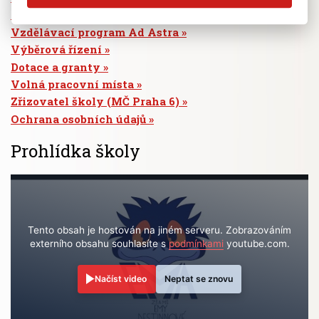
Absence žáků
Vzdělávací program Ad Astra
Výběrová řízení
Dotace a granty
Volná pracovní místa
Zřizovatel školy (MČ Praha 6)
Ochrana osobních údajů
Prohlídka školy
Tento obsah je hostován na jiném serveru. Zobrazováním
externího obsahu souhlasíte s
podmínkami
youtube.com.
Načíst video
Neptat se znovu