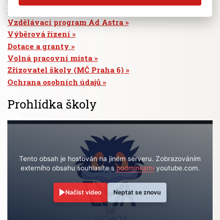
Absence žáků
Vzdělávací program Ad Astra
Výběrová řízení
Dotace a granty
Volná pracovní místa
Zřizovatel školy (MČ Praha 6)
Ochrana osobních údajů
Prohlídka školy
Tento obsah je hostován na jiném serveru. Zobrazováním
externího obsahu souhlasíte s
podmínkami
youtube.com.
Načíst video
Neptat se znovu