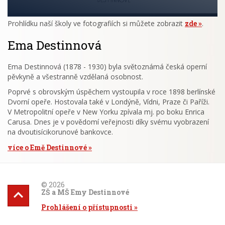
Prohlídku naší školy ve fotografiích si můžete zobrazit
zde
.
Ema Destinnová
Ema Destinnová (1878 - 1930) byla světoznámá česká operní
pěvkyně a všestranně vzdělaná osobnost.
Poprvé s obrovským úspěchem vystoupila v roce 1898 berlínské
Dvorní opeře. Hostovala také v Londýně, Vídni, Praze či Paříži.
V Metropolitní opeře v New Yorku zpívala mj. po boku Enrica
Carusa. Dnes je v povědomí veřejnosti díky svému vyobrazení
na dvoutisícikorunové bankovce.
více o Emě Destinnové
© 2026
ZŠ a MŠ Emy Destinnové
Prohlášení o přístupnosti