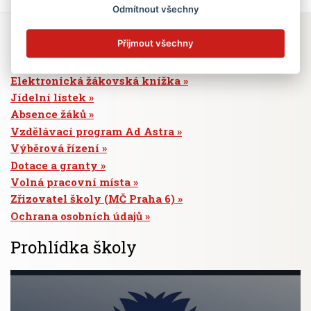
Odmítnout všechny
Přijmout všechny
Rychlé odkazy
Elektronická žákovská knížka
Jídelní lístek
Absence žáků
Vzdělávací program Ad Astra
Výběrová řízení
Dotace a granty
Volná pracovní místa
Zřizovatel školy (MČ Praha 6)
Ochrana osobních údajů
Prohlídka školy