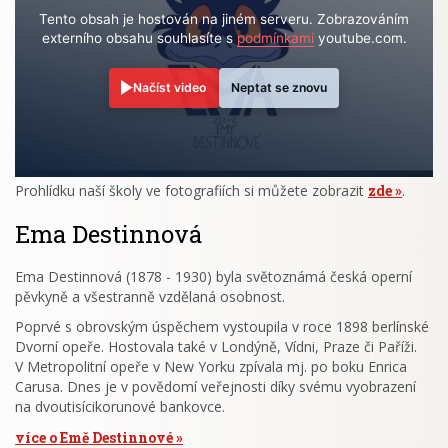
Tento obsah je hostován na jiném serveru. Zobrazováním
externího obsahu souhlasíte s
podmínkami
youtube.com.
Načíst video
Neptat se znovu
Prohlídku naší školy ve fotografiích si můžete zobrazit
zde
.
Ema Destinnová
Ema Destinnová (1878 - 1930) byla světoznámá česká operní
pěvkyně a všestranně vzdělaná osobnost.
Poprvé s obrovským úspěchem vystoupila v roce 1898 berlínské
Dvorní opeře. Hostovala také v Londýně, Vídni, Praze či Paříži.
V Metropolitní opeře v New Yorku zpívala mj. po boku Enrica
Carusa. Dnes je v povědomí veřejnosti díky svému vyobrazení
na dvoutisícikorunové bankovce.
více o Emě Destinnové