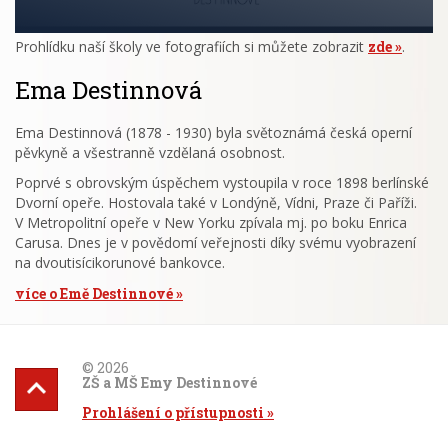
Prohlídku naší školy ve fotografiích si můžete zobrazit
zde
.
Ema Destinnová
Ema Destinnová (1878 - 1930) byla světoznámá česká operní
pěvkyně a všestranně vzdělaná osobnost.
Poprvé s obrovským úspěchem vystoupila v roce 1898 berlínské
Dvorní opeře. Hostovala také v Londýně, Vídni, Praze či Paříži.
V Metropolitní opeře v New Yorku zpívala mj. po boku Enrica
Carusa. Dnes je v povědomí veřejnosti díky svému vyobrazení
na dvoutisícikorunové bankovce.
více o Emě Destinnové
© 2026
ZŠ a MŠ Emy Destinnové
Prohlášení o přístupnosti