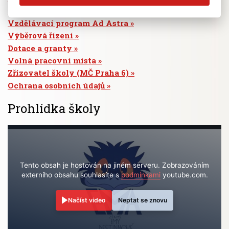
Absence žáků
Vzdělávací program Ad Astra
Výběrová řízení
Dotace a granty
Volná pracovní místa
Zřizovatel školy (MČ Praha 6)
Ochrana osobních údajů
Prohlídka školy
Tento obsah je hostován na jiném serveru. Zobrazováním
externího obsahu souhlasíte s
podmínkami
youtube.com.
Načíst video
Neptat se znovu