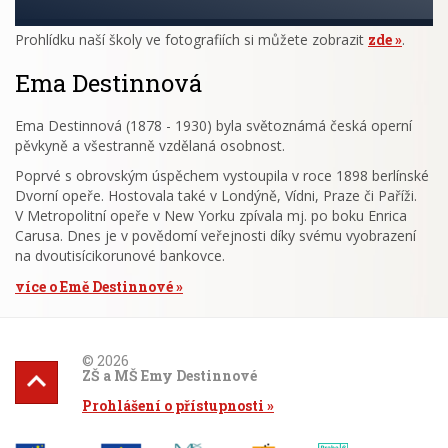
Prohlídku naší školy ve fotografiích si můžete zobrazit
zde
.
Ema Destinnová
Ema Destinnová (1878 - 1930) byla světoznámá česká operní
pěvkyně a všestranně vzdělaná osobnost.
Poprvé s obrovským úspěchem vystoupila v roce 1898 berlínské
Dvorní opeře. Hostovala také v Londýně, Vídni, Praze či Paříži.
V Metropolitní opeře v New Yorku zpívala mj. po boku Enrica
Carusa. Dnes je v povědomí veřejnosti díky svému vyobrazení
na dvoutisícikorunové bankovce.
více o Emě Destinnové
© 2026
ZŠ a MŠ Emy Destinnové
Prohlášení o přístupnosti