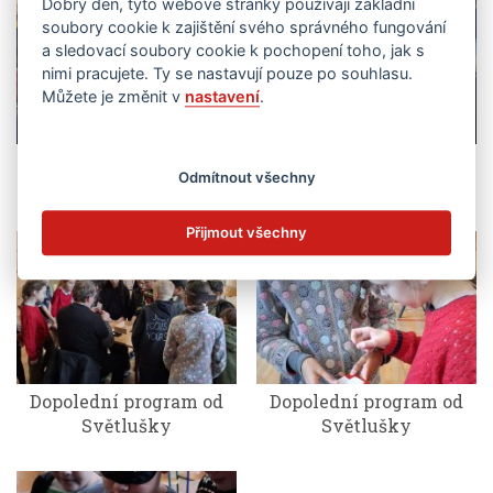
Dobrý den, tyto webové stránky používají základní
soubory cookie k zajištění svého správného fungování
a sledovací soubory cookie k pochopení toho, jak s
nimi pracujete. Ty se nastavují pouze po souhlasu.
Můžete je změnit v
nastavení
.
Dopolední program od
Dopolední program od
Odmítnout všechny
Světlušky
Světlušky
Přijmout všechny
Dopolední program od
Dopolední program od
Světlušky
Světlušky