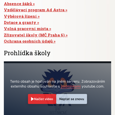
Absence žáků
Vzdělávací program Ad Astra
Výběrová řízení
Dotace a granty
Volná pracovní místa
Zřizovatel školy (MČ Praha 6)
Ochrana osobních údajů
Prohlídka školy
Tento obsah je hostován na jiném serveru. Zobrazováním
externího obsahu souhlasíte s
podmínkami
youtube.com.
Načíst video
Neptat se znovu