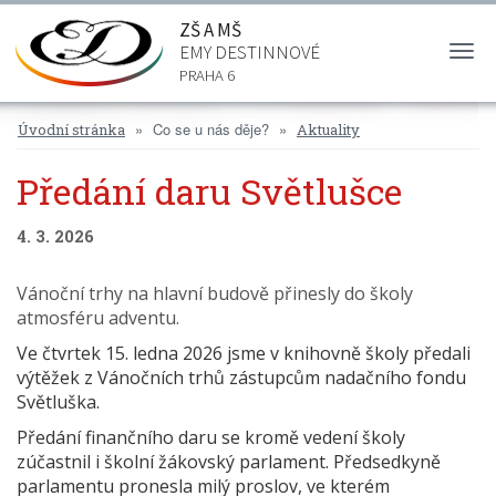
ZŠ A MŠ
EMY DESTINNOVÉ
Togg
navi
PRAHA 6
Co se u nás děje?
Úvodní stránka
Aktuality
Předání daru Světlušce
4. 3. 2026
Vánoční trhy na hlavní budově přinesly do školy
atmosféru adventu.
Ve čtvrtek 15. ledna 2026 jsme v knihovně školy předali
výtěžek z Vánočních trhů zástupcům nadačního fondu
Světluška.
Předání finančního daru se kromě vedení školy
zúčastnil i školní žákovský parlament. Předsedkyně
parlamentu pronesla milý proslov, ve kterém