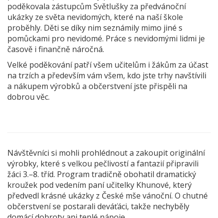
poděkovala zástupcům Světlušky za předvánoční
ukázky ze světa nevidomých, které na naší škole
proběhly. Děti se díky nim seznámily mimo jiné s
pomůckami pro nevidomé. Práce s nevidomými lidmi je
časově i finančně náročná.
Velké poděkování patří všem učitelům i žákům za účast
na trzích a především vám všem, kdo jste trhy navštívili
a nákupem výrobků a občerstvení jste přispěli na
dobrou věc.
Návštěvníci si mohli prohlédnout a zakoupit originální
výrobky, které s velkou pečlivostí a fantazií připravili
žáci 3.–8. tříd. Program tradičně obohatil dramatický
kroužek pod vedením paní učitelky Khunové, který
předvedl krásné ukázky z České mše vánoční. O chutné
občerstvení se postarali deváťáci, takže nechyběly
domácí dobroty ani teplé nápoje.