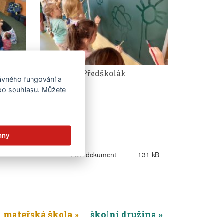
Předškolák
rávného fungování a
 po souhlasu. Můžete
hny
PDF dokument
131 kB
mateřská škola
školní družina