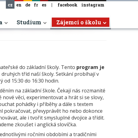
cz
en
de
fr
es
|
facebook
instagram
a
Studium
Zájemci o školu
teřské do základní školy. Tento
program je
druhých tříd naší školy. Setkání probíhají v
ý od 15:30 do 16:30 hodin.
děním na základní škole. Čekají nás rozmanité
 nové věci, experimentovat a hrát si se slovy,
uchat pohádky i příběhy a dále s textem
hl pokračovat, převyprávět ho nebo dokonce
vat, ale i tvořit smysluplné dvojice a třídit.
deme zkoušet i anglická slovíčka.
ednotlivými ročními obdobími a tradičními