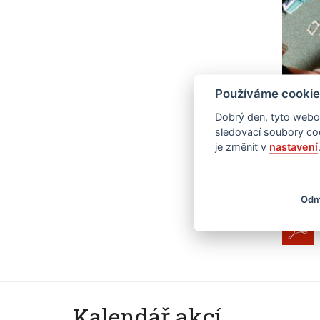
Používáme cookie
Dobrý den, tyto webov
sledovací soubory coo
je změnit v
nastavení
Přil
Odm
Kalendář akcí