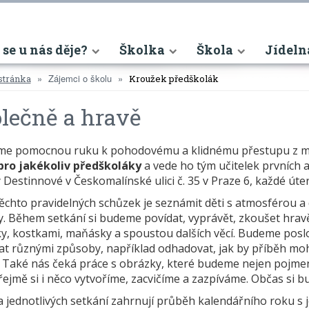
nt)
 se u nás děje?
Školka
Škola
Jídeln
Zájemci o školu
stránka
Kroužek předškolák
lečně a hravě
me pomocnou ruku k pohodovému a klidnému přestupu z ma
pro jakékoliv předškoláky
a vede ho tým učitelek prvních a 
Destinnové v Českomalínské ulici č. 35 v Praze 6, každé úter
ěchto pravidelných schůzek je seznámit děti s atmosférou a 
iy. Během setkání si budeme povídat, vyprávět, zkoušet hravě
y, kostkami, maňásky a spoustou dalších věcí. Budeme poslo
at různými způsoby, například odhadovat, jak by příběh mo
 Také nás čeká práce s obrázky, které budeme nejen pojmenová
jmě si i něco vytvoříme, zacvičíme a zazpíváme. Občas si bu
 jednotlivých setkání zahrnují průběh kalendářního roku s j