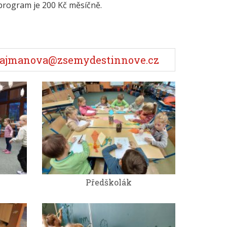
 program je 200 Kč měsíčně.
dka.fajmanova@zsemydestinnove.cz
Předškolák