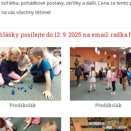
 zvířátka, pohádkové postavy, skřítky a další. Cena za tento
 na vás všechny těšíme!
hlášky posílejte do 12. 9. 2025 na email: ra
Předškolák
Předškolák