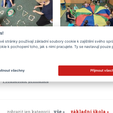
s!
Předškolák
Předškolák
é stránky používají základní soubory cookie k zajištění svého sp
kie k pochopení toho, jak s nimi pracujete. Ty se nastavují pouze
.
ožené soubory
ítnout všechny
Přijmout všec
Předškolák přihláška
vše
základní škola
zobrazit jen kategorii