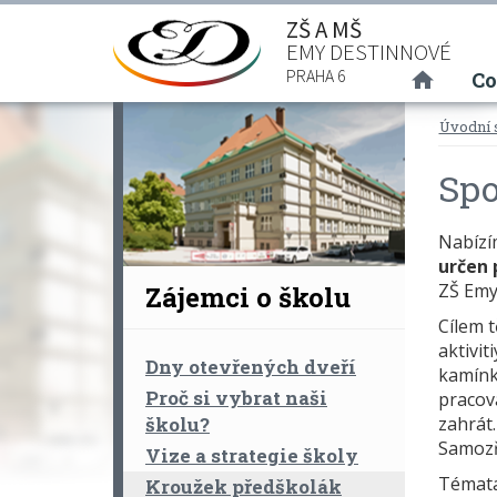
ZŠ A MŠ
EMY DESTINNOVÉ
(curre
PRAHA 6
Co
Úvodní 
Spo
Nabízí
určen 
ZŠ Emy 
Zájemci o školu
Cílem t
aktivit
Dny otevřených dveří
kamínk
Proč si vybrat naši
pracov
školu?
zahrát.
Samozře
Vize a strategie školy
Témata
Kroužek předškolák