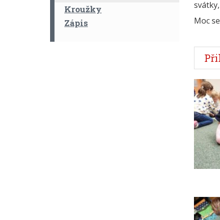
svátky,
Kroužky
Moc se
Zápis
Při