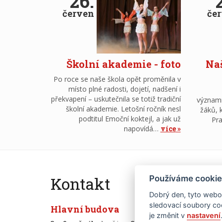
26.
červen
če
Školní akademie - foto
Naš
Po roce se naše škola opět proměnila v
místo plné radosti, dojetí, nadšení i
překvapení – uskutečnila se totiž tradiční
význam
školní akademie. Letošní ročník nesl
žáků, 
podtitul Emoční koktejl, a jak už
Pra
napovídá…
více
Kontakt
O n
Používáme cookie
Dobrý den, tyto webov
sledovací soubory coo
Hlavní budova
Excelen
je změnit v
nastavení
od roku