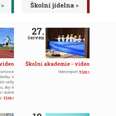
Školní jídelna
27.
červen
 video
Školní akademie - video
tromovce
Videoreport
více
dničku. V
ích sešly
u, aby si
í i dobré
y.
více