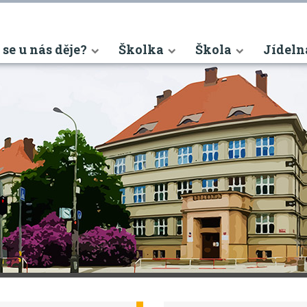
nt)
 se u nás děje?
Školka
Škola
Jídeln