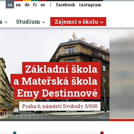
cz
en
de
fr
es
|
facebook
instagram
a
Studium
Zájemci o školu
Základní škola
a Mateřská škola
Emy Destinnové
Praha 6, náměstí Svobody 3/930