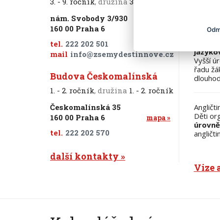
3. - 9. ročník
, družina
3. - 5. ročník
jazykov
partners
nám. Svobody 3/930
160 00
Praha 6
mapa
Odm
V test
tel.
222 202 501
jazyko
mail
info@zsemydestinnove.cz
Vyšší ú
řadu žá
Budova Českomalínská
dlouhod
1. - 2. ročník
, družina
1. - 2. ročník
Českomalínská 35
Angličt
Děti or
160 00
Praha 6
mapa
úrovně
tel.
222 202 570
angličt
další kontakty
Vize 