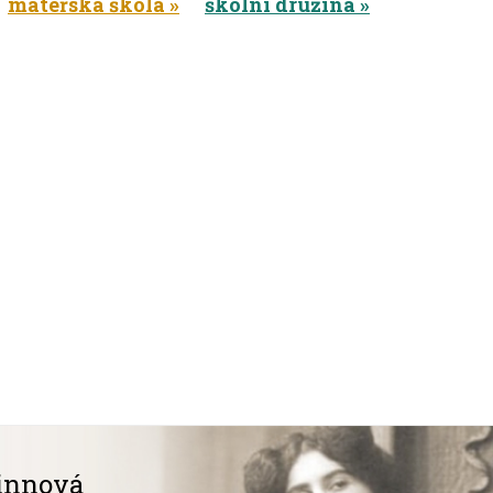
mateřská škola
školní družina
innová