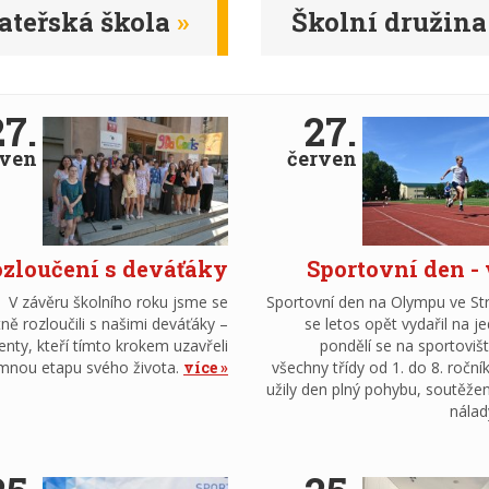
teřská škola
Školní družina
27.
27.
rven
červen
zloučení s deváťáky
Sportovní den -
V závěru školního roku jsme se
Sportovní den na Olympu ve S
ně rozloučili s našimi deváťáky –
se letos opět vydařil na je
enty, kteří tímto krokem uzavřeli
pondělí se na sportovišt
mnou etapu svého života.
více
všechny třídy od 1. do 8. ročník
užily den plný pohybu, soutěžen
nálad