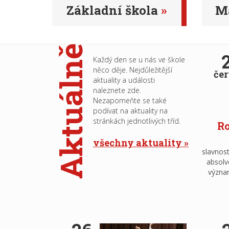
Základní škola
Ma
Aktuálně
Každý den se u nás ve škole
něco děje. Nejdůležitější
če
aktuality a události
naleznete zde.
Nezapomeňte se také
podívat na aktuality na
stránkách jednotlivých tříd.
Ro
všechny aktuality
slavnost
absolv
význa