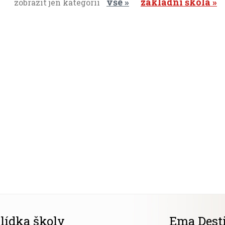
vše
základní škola
zobrazit jen kategorii
lídka školy
Ema Dest