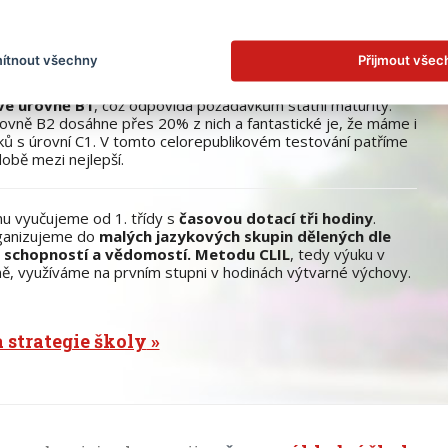
é pobyty do ciziny, na škole působí rodilí mluvčí a máme svoji
kou školu v zahraničí.
ítnout všechny
Přijmout všec
ování SCIO dosahuje pravdielně přes 65% deváťáků
vé úrovně B1
, což odpovídá požadavkům státní maturity.
rovně B2 dosáhne přes 20% z nich a fantastické je, že máme i
ků s úrovní C1. V tomto celorepublikovém testování patříme
obě mezi nejlepší.
inu vyučujeme od 1. třídy s
časovou dotací tři hodiny
.
ganizujeme do
malých jazykových skupin dělených dle
 schopností a vědomostí.
Metodu CLIL
, tedy výuku v
ině, využíváme na prvním stupni v hodinách výtvarné výchovy.
a strategie školy