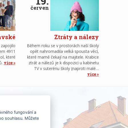
19.
červen
avské
Ztráty a nálezy
 zapojilo
Během roku se v prostorách naší školy
tem 4911
opět nahromadila velká spousta věcí,
ol, které
které marně čekají na majitele. Krabice
ů.
více
ztrát a nálezů je k dispozici u kabinetu
TV v suterénu školy (naproti malé…
více
rávného fungování a
 po souhlasu. Můžete