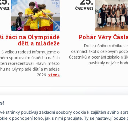
25.
25.
rven
červen
i žáci na Olympiádě
Pohár Věry Čásl
dětí a mládeže
Do letošního ročníku se
osmnáct škol s celkovým poč
S velkou radostí informujeme o
účastníků a ocenění získalo 6 šk
ném sportovním úspěchu našich
nasbíraly nejvíce bod
kteří reprezentovali Hlavní město
hu na Olympiádě dětí a mládeže
2026.
více
aší škole
s!
é stránky používají základní soubory cookie k zajištění svého sp
kie k pochopení toho, jak s nimi pracujete. Ty se nastavují pouze
tní jazyková škola Prahy 6.
Tento titul úspěšně držíme již
.
 2010. Nabízíme čtyři jazyky, organizujeme výjezdy žáků na