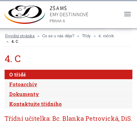
ZŠ A MŠ
EMY DESTINNOVÉ
Togg
navi
PRAHA 6
Co se u nás děje?
Třídy
4. ročník
Úvodní stránka
4. C
4. C
O třídě
Fotoarchiv
Dokumenty
Kontaktujte třídního
Třídní učitelka: Bc. Blanka Petrovická, DiS.