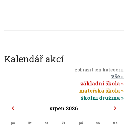
Kalendář akcí
zobrazit jen kategorii
vše
základní škola
mateřská škola
školní družina
srpen 2026
po
út
st
čt
pá
so
ne