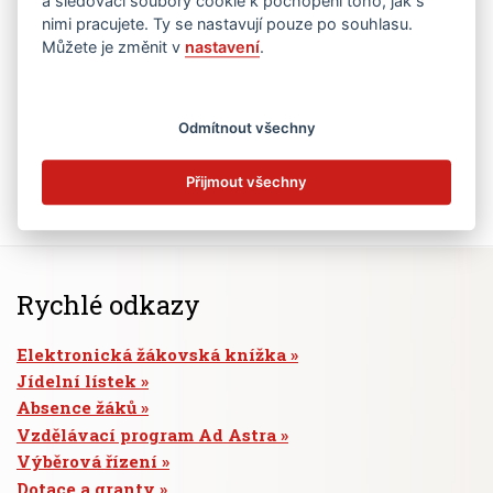
a sledovací soubory cookie k pochopení toho, jak s
nimi pracujete. Ty se nastavují pouze po souhlasu.
Můžete je změnit v
nastavení
.
Odmítnout všechny
Přijmout všechny
Rychlé odkazy
Elektronická žákovská knížka
Jídelní lístek
Absence žáků
Vzdělávací program Ad Astra
Výběrová řízení
Dotace a granty