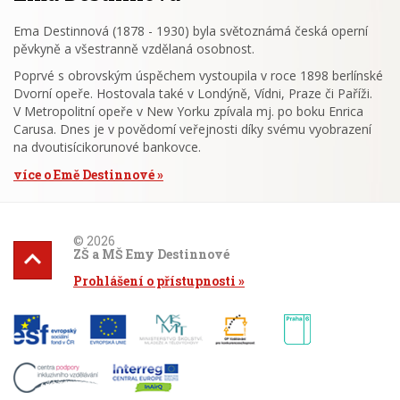
Ema Destinnová (1878 - 1930) byla světoznámá česká operní
pěvkyně a všestranně vzdělaná osobnost.
Poprvé s obrovským úspěchem vystoupila v roce 1898 berlínské
Dvorní opeře. Hostovala také v Londýně, Vídni, Praze či Paříži.
V Metropolitní opeře v New Yorku zpívala mj. po boku Enrica
Carusa. Dnes je v povědomí veřejnosti díky svému vyobrazení
na dvoutisícikorunové bankovce.
více o Emě Destinnové
© 2026
ZŠ a MŠ Emy Destinnové
Prohlášení o přístupnosti