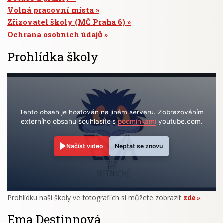
Volná pracovní místa
Zřizovatel školy (MČ Praha 6)
Ochrana osobních údajů
Prohlídka školy
Tento obsah je hostován na jiném serveru. Zobrazováním
externího obsahu souhlasíte s
podmínkami
youtube.com.
Načíst video
Neptat se znovu
Prohlídku naší školy ve fotografiích si můžete zobrazit
zde
.
Ema Destinnová