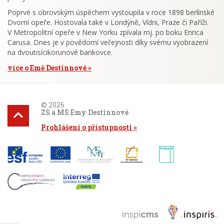
Poprvé s obrovským úspěchem vystoupila v roce 1898 berlínské
Dvorní opeře. Hostovala také v Londýně, Vídni, Praze či Paříži.
V Metropolitní opeře v New Yorku zpívala mj. po boku Enrica
Carusa. Dnes je v povědomí veřejnosti díky svému vyobrazení
na dvoutisícikorunové bankovce.
více o Emě Destinnové
© 2026
ZŠ a MŠ Emy Destinnové
Prohlášení o přístupnosti