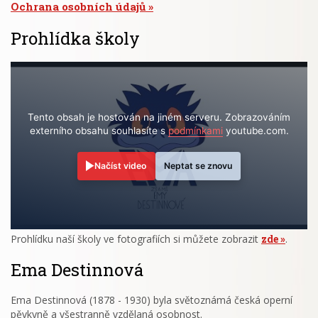
Ochrana osobních údajů
Prohlídka školy
Tento obsah je hostován na jiném serveru. Zobrazováním
externího obsahu souhlasíte s
podmínkami
youtube.com.
Načíst video
Neptat se znovu
Prohlídku naší školy ve fotografiích si můžete zobrazit
zde
.
Ema Destinnová
Ema Destinnová (1878 - 1930) byla světoznámá česká operní
pěvkyně a všestranně vzdělaná osobnost.