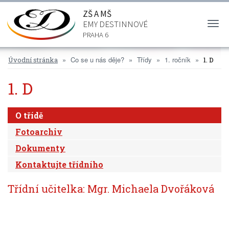
ZŠ A MŠ
EMY DESTINNOVÉ
Togg
navi
PRAHA 6
Co se u nás děje?
Třídy
1. ročník
Úvodní stránka
1. D
1. D
O třídě
Fotoarchiv
Dokumenty
Kontaktujte třídního
Třídní učitelka: Mgr. Michaela Dvořáková