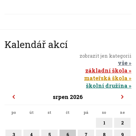
Kalendář akcí
zobrazit jen kategorii
vše
základní škola
mateřská škola
školní družina
srpen 2026
po
út
st
čt
pá
so
ne
1
2
3
4
5
6
7
8
9