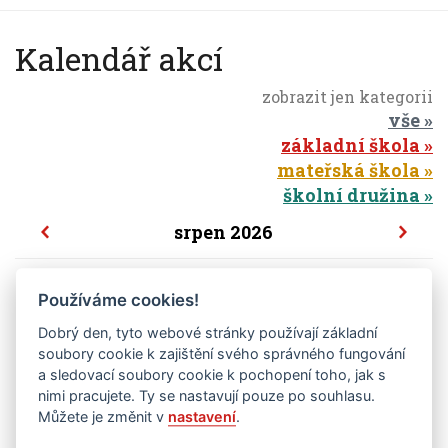
Kalendář akcí
zobrazit jen kategorii
vše
základní škola
mateřská škola
školní družina
srpen 2026
po
út
st
čt
pá
so
ne
Používáme cookies!
1
2
Dobrý den, tyto webové stránky používají základní
soubory cookie k zajištění svého správného fungování
3
4
5
6
7
8
9
a sledovací soubory cookie k pochopení toho, jak s
10
11
12
13
14
15
16
nimi pracujete. Ty se nastavují pouze po souhlasu.
Můžete je změnit v
nastavení
.
17
18
19
20
21
22
23