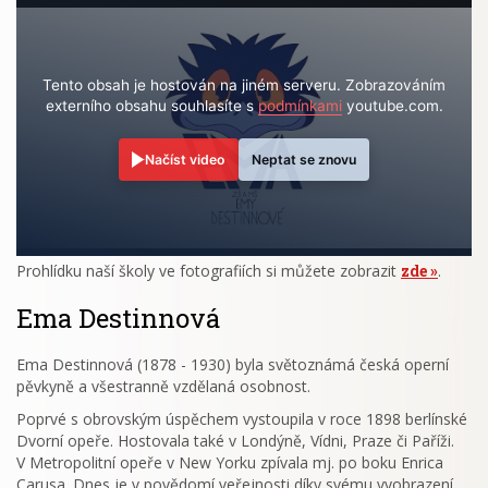
Tento obsah je hostován na jiném serveru. Zobrazováním
externího obsahu souhlasíte s
podmínkami
youtube.com.
Načíst video
Neptat se znovu
Prohlídku naší školy ve fotografiích si můžete zobrazit
zde
.
Ema Destinnová
Ema Destinnová (1878 - 1930) byla světoznámá česká operní
pěvkyně a všestranně vzdělaná osobnost.
Poprvé s obrovským úspěchem vystoupila v roce 1898 berlínské
Dvorní opeře. Hostovala také v Londýně, Vídni, Praze či Paříži.
V Metropolitní opeře v New Yorku zpívala mj. po boku Enrica
Carusa. Dnes je v povědomí veřejnosti díky svému vyobrazení