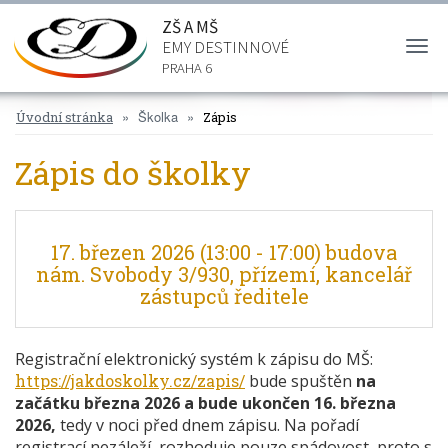
ZŠ A MŠ
EMY DESTINNOVÉ
Togg
navi
PRAHA 6
Školka
Úvodní stránka
Zápis
Zápis do školky
17. březen 2026 (13:00 - 17:00) budova
nám. Svobody 3/930, přízemí, kancelář
zástupců ředitele
Registrační elektronický systém k zápisu do MŠ:
https://jakdoskolky.cz/zapis/
bude spuštěn
na
začátku března 2026 a bude ukončen 16. března
2026,
tedy v noci před dnem zápisu. Na pořadí
registrací nezáleží, rozhoduje pouze spádovost, proto s