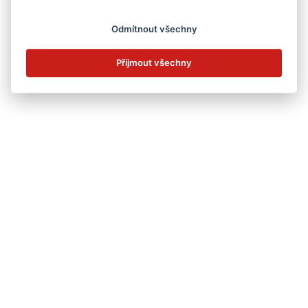
24
25
26
27
28
29
30
Odmítnout všechny
31
Přijmout všechny