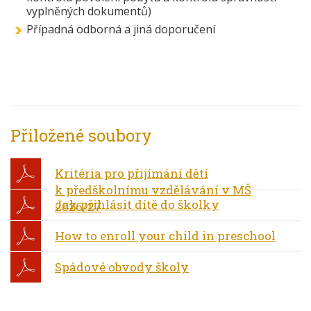
vyplněných dokumentů)
Případná odborná a jiná doporučení
Přiložené soubory
Kritéria pro přijímání dětí
k předškolnímu vzdělávání v MŠ
Jak přihlásit dítě do školky
2026/27
How to enroll your child in preschool
Spádové obvody školy