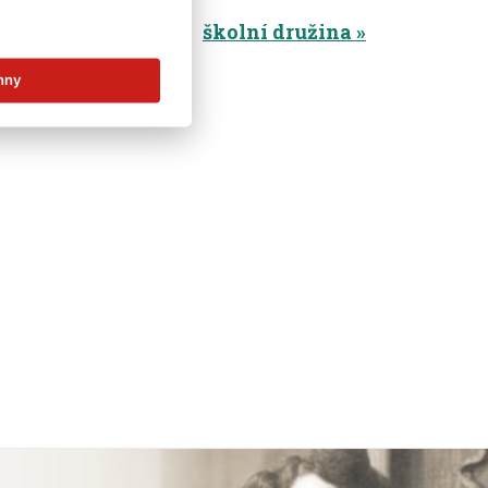
mateřská škola
školní družina
hny