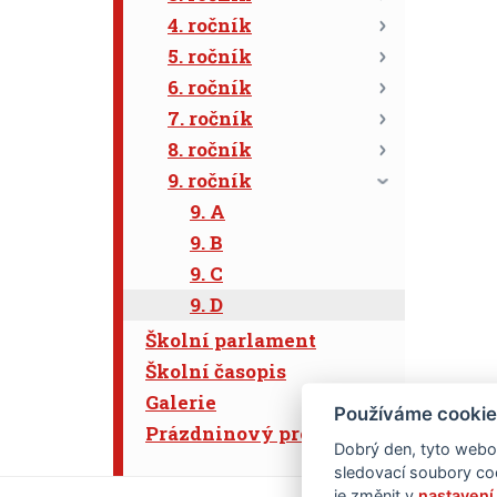
4. ročník
5. ročník
6. ročník
7. ročník
8. ročník
9. ročník
9. A
9. B
9. C
9. D
Školní parlament
Školní časopis
Galerie
Používáme cookie
Prázdninový program
Dobrý den, tyto webov
sledovací soubory coo
je změnit v
nastavení