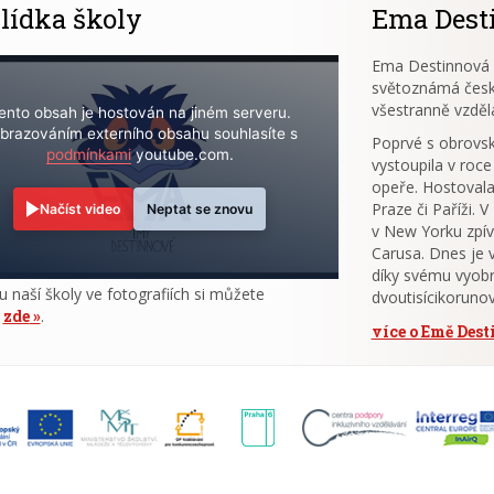
lídka školy
Ema Dest
Ema Destinnová (
světoznámá česk
všestranně vzděl
ento obsah je hostován na jiném serveru.
brazováním externího obsahu souhlasíte s
Poprvé s obrov
podmínkami
youtube.com.
vystoupila v roce
opeře. Hostovala
Praze či Paříži. 
Načíst video
Neptat se znovu
v New Yorku zpív
Carusa. Dnes je 
díky svému vyobr
u naší školy ve fotografiích si můžete
dvoutisícikoruno
t
zde
.
více o Emě Des