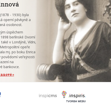
innová
1878 - 1930) byla
á operní pěvkyně a
aná osobnost.
ským úspěchem
 1898 berlínské Dvorní
 také v Londýně, Vídni,
V Metropolitní opeře
ala mj. po boku Enrica
v povědomí veřejnosti
azení na
vé bankovce.
tinnové