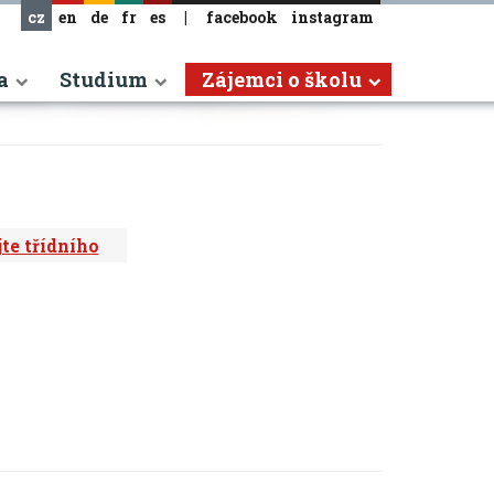
cz
en
de
fr
es
|
facebook
instagram
a
Studium
Zájemci o školu
te třídního