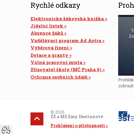
Rychlé odkazy
Proh
Elektronická žákovská knížka
Jídelní lístek
T
Absence žáků
Zo
Vzdělávací program Ad Astra
Výběrová řízení
Dotace a granty
Volná pracovní místa
Zřizovatel školy (MČ Praha 6)
Ochrana osobních údajů
Prohlídk
zobrazi
© 2026
ZŠ a MŠ Emy Destinnové
Prohlášení o přístupnosti