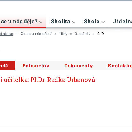
nt)
 se u nás děje?
Školka
Škola
Jídeln
Co se u nás děje?
Třídy
9. ročník
stránka
9. D
D
řídě
Fotoarchiv
Dokumenty
Kontaktuj
í učitelka: PhDr. Radka Urbanová