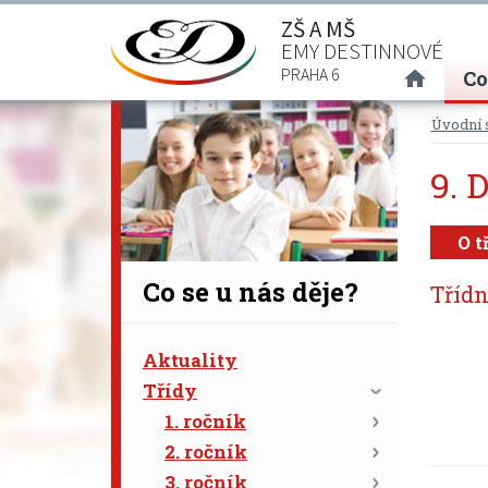
ZŠ A MŠ
EMY DESTINNOVÉ
(curre
PRAHA 6
Co
Úvodní 
9. 
O t
Co se u nás děje?
Třídn
Aktuality
Třídy
1. ročník
2. ročník
3. ročník