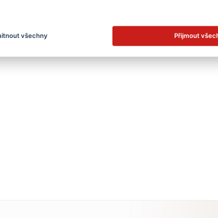
vše
základní škola
zobrazit jen kategorii
ítnout všechny
Přijmout všec