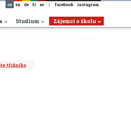
cz
en
de
fr
es
|
facebook
instagram
a
Studium
Zájemci o školu
te třídního