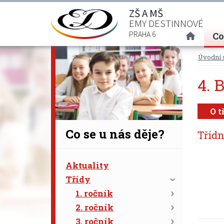
ZŠ A MŠ
EMY DESTINNOVÉ
(curre
PRAHA 6
Co
Úvodní 
4. 
O t
Co se u nás děje?
Třídn
Aktuality
Třídy
1. ročník
2. ročník
3. ročník