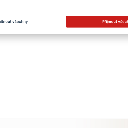
.
vše
základní škola
zobrazit jen kategorii
ítnout všechny
Přijmout všec