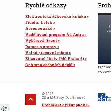
Rychlé odkazy
Proh
Elektronická žákovská knížka
Jídelní lístek
T
Absence žáků
Zo
Vzdělávací program Ad Astra
Výběrová řízení
Dotace a granty
Volná pracovní místa
Zřizovatel školy (MČ Praha 6)
Ochrana osobních údajů
Prohlídk
zobrazi
© 2026
ZŠ a MŠ Emy Destinnové
Prohlášení o přístupnosti