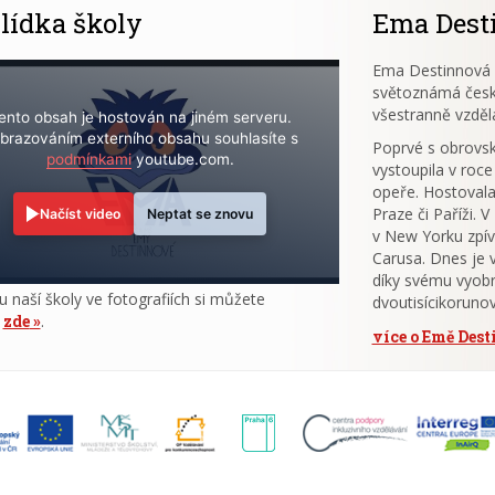
lídka školy
Ema Dest
Ema Destinnová (
světoznámá česk
všestranně vzděl
ento obsah je hostován na jiném serveru.
brazováním externího obsahu souhlasíte s
Poprvé s obrov
podmínkami
youtube.com.
vystoupila v roce
opeře. Hostovala
Praze či Paříži. 
Načíst video
Neptat se znovu
v New Yorku zpív
Carusa. Dnes je 
díky svému vyobr
u naší školy ve fotografiích si můžete
dvoutisícikoruno
t
zde
.
více o Emě Des