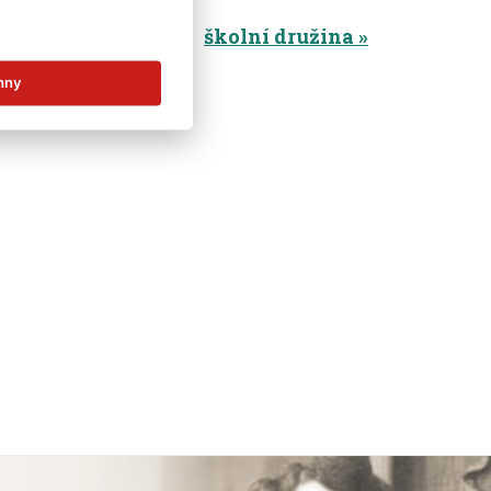
mateřská škola
školní družina
hny