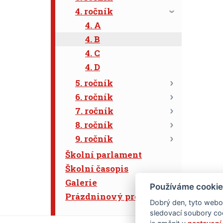
4. ročník
4. A
4. B
4. C
4. D
5. ročník
6. ročník
7. ročník
8. ročník
9. ročník
Školní parlament
Školní časopis
Galerie
Používáme cookie
Prázdninový program
Dobrý den, tyto webov
sledovací soubory coo