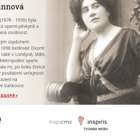
innová
1878 - 1930) byla
á operní pěvkyně a
aná osobnost.
ským úspěchem
 1898 berlínské Dvorní
 také v Londýně, Vídni,
V Metropolitní opeře
ala mj. po boku Enrica
v povědomí veřejnosti
azení na
vé bankovce.
tinnové