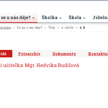
nt)
 se u nás děje?
Školka
Škola
Jídeln
Co se u nás děje?
Třídy
4. ročník
stránka
4. B
B
řídě
Fotoarchiv
Dokumenty
Kontaktuj
í učitelka: Mgr. Hedvika Budilová