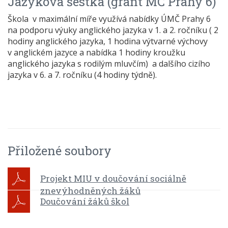
Jazyková šestka (grant MČ Prahy 6)
Škola v maximální míře využívá nabídky ÚMČ Prahy 6
na podporu výuky anglického jazyka v 1. a 2. ročníku ( 2
hodiny anglického jazyka, 1 hodina výtvarné výchovy
v anglickém jazyce a nabídka 1 hodiny kroužku
anglického jazyka s rodilým mluvčím) a dalšího cizího
jazyka v 6. a 7. ročníku (4 hodiny týdně).
Přiložené soubory
Projekt MIU v doučování sociálně
znevýhodněných žáků
Doučování žáků škol