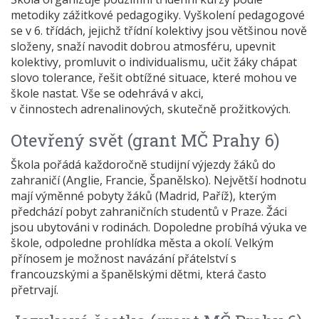
metodiky zážitkové pedagogiky. Vyškolení pedagogové
se v 6. třídách, jejichž třídní kolektivy jsou většinou nově
složeny, snaží navodit dobrou atmosféru, upevnit
kolektivy, promluvit o individualismu, učit žáky chápat
slovo tolerance, řešit obtížné situace, které mohou ve
škole nastat. Vše se odehrává v akci,
v činnostech adrenalinových, skutečně prožitkových.
Otevřený svět (grant MČ Prahy 6)
Škola pořádá každoročně studijní výjezdy žáků do
zahraničí (Anglie, Francie, Španělsko). Největší hodnotu
mají výměnné pobyty žáků (Madrid, Paříž), kterým
předchází pobyt zahraničních studentů v Praze. Žáci
jsou ubytováni v rodinách. Dopoledne probíhá výuka ve
škole, odpoledne prohlídka města a okolí. Velkým
přínosem je možnost navázání přátelství s
francouzskými a španělskými dětmi, která často
přetrvají.