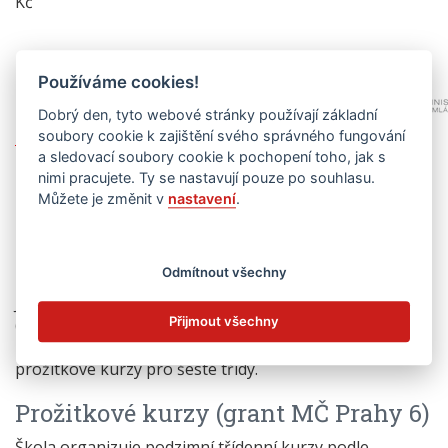
Kč
Používáme cookies!
Dobrý den, tyto webové stránky používají základní
soubory cookie k zajištění svého správného fungování
a sledovací soubory cookie k pochopení toho, jak s
nimi pracujete. Ty se nastavují pouze po souhlasu.
Můžete je změnit v
nastavení
.
Dlouhodobé granty
Dlouhodobé granty jsou jsou financovány MČ Prahy 6 a
Odmítnout všechny
Magistrátem hl. m. Prahy.
Jsou zaměřeny především na prevenci návykových látek
Přijmout všechny
(nikotin, alkohol).
Díky jednomu z grantů pravidelně organizujeme
prožitkové kurzy pro šesté třídy.
Prožitkové kurzy (grant MČ Prahy 6)
Škola organizuje podzimní třídenní kurzy podle