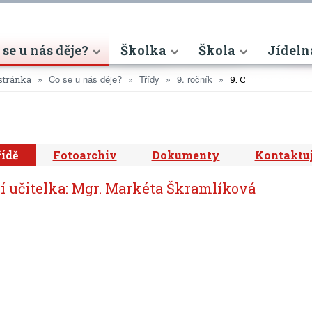
nt)
 se u nás děje?
Školka
Škola
Jídeln
Co se u nás děje?
Třídy
9. ročník
stránka
9. C
řídě
Fotoarchiv
Dokumenty
Kontaktuj
í učitelka: Mgr. Markéta Škramlíková