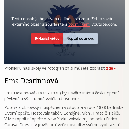
Tento obsah je hostován na jiném serveru. Zobrazováním
externího obsahu souhlasíte s
podmínkami
youtube.com.
Načíst video
Neptat se znovu
Prohlídku naší školy ve fotografiích si můžete zobrazit
zde
.
Ema Destinnová
Ema Destinnová (1878 - 1930) byla světoznámá česká operní
pěvkyně a všestranně vzdělaná osobnost.
Poprvé s obrovským úspěchem vystoupila v roce 1898 berlínské
Dvorní opeře. Hostovala také v Londýně, Vídni, Praze či Paříži.
V Metropolitní opeře v New Yorku zpívala mj. po boku Enrica
Carusa. Dnes je v povědomí veřejnosti díky svému vyobrazení