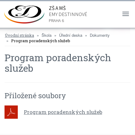
ZŠ A MŠ
EMY DESTINNOVÉ
Togg
navi
PRAHA 6
Škola
Úřední deska
Dokumenty
Úvodní stránka
Program poradenských služeb
Program poradenských
služeb
Přiložené soubory
Program poradenských služeb