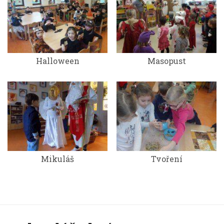
Halloween
Masopust
Mikuláš
Tvoření