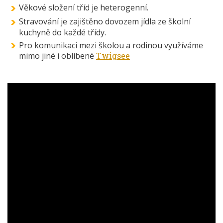
Věkové složení tříd je heterogenní.
Stravování je zajištěno dovozem jídla ze školní
kuchyně do každé třídy.
Pro komunikaci mezi školou a rodinou využíváme
mimo jiné i oblíbené
Twigsee