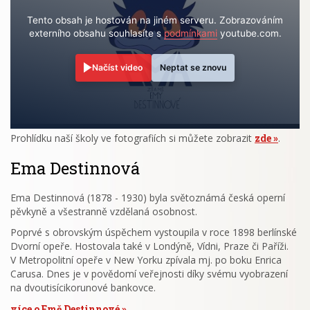
Tento obsah je hostován na jiném serveru. Zobrazováním
externího obsahu souhlasíte s
podmínkami
youtube.com.
Načíst video
Neptat se znovu
Prohlídku naší školy ve fotografiích si můžete zobrazit
zde
.
Ema Destinnová
Ema Destinnová (1878 - 1930) byla světoznámá česká operní
pěvkyně a všestranně vzdělaná osobnost.
Poprvé s obrovským úspěchem vystoupila v roce 1898 berlínské
Dvorní opeře. Hostovala také v Londýně, Vídni, Praze či Paříži.
V Metropolitní opeře v New Yorku zpívala mj. po boku Enrica
Carusa. Dnes je v povědomí veřejnosti díky svému vyobrazení
na dvoutisícikorunové bankovce.
více o Emě Destinnové