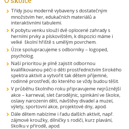
O školce
Třídy jsou moderně vybaveny s dostatečným
množstvím her, edukačních materiálů a
interaktivními tabulemi.
K pobytu venku slouží dvě oplocené zahrady s
herními prvky a pískovištěm, k dispozici máme i
velké školní hřiště s umělým povrchem.
Úzce spolupracujeme s odborníky – logoped,
psycholog.
Naší prioritou je plně zajistit odbornou
kvalifikovanou péči o děti prostřednictvím širokého
spektra aktivit a vytvořit tak dětem příjemné,
rodinné prostředí, do kterého se vždy budou těšit.
V průběhu školního roku připravujeme nejrůznější
akce – karneval, slet čarodějnic, spinkání ve školce,
oslavy narozenin dětí, návštěvy divadel a muzeí,
výlety, sportovní akce, projektové dny, apod.
Dále dětem nabízíme i řadu dalších aktivit, např.
zájmové kroužky, dílničky s rodiči, kurz plavání,
školku v přírodě, apod.