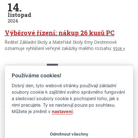
14.
listopad
2024
Výběrové řízení: nákup 26 kusů PC
Ředitel Základní školy a Mateřské školy Emy Destinnové
oznamuje vyhlášení veřejné zakázky malého rozsahu:
více
1
2
3
4
5
7
9
Používáme cookies!
Další >
Dobrý den, tyto webové stránky používají základní
soubory cookie k zajištění svého správného fungování
a sledovací soubory cookie k pochopení toho, jak s
nimi pracujete. Ty se nastavují pouze po souhlasu.
Můžete je změnit v
nastavení
.
Kalendář akcí
zobrazit jen kategorii
Odmítnout všechny