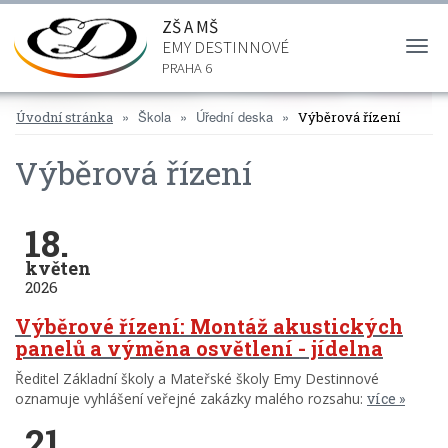
ZŠ A MŠ
EMY DESTINNOVÉ
Togg
navi
PRAHA 6
Škola
Úřední deska
Úvodní stránka
Výběrová řízení
Výběrová řízení
18.
květen
2026
Výběrové řízení: Montáž akustických
panelů a výměna osvětlení - jídelna
Ředitel Základní školy a Mateřské školy Emy Destinnové
oznamuje vyhlášení veřejné zakázky malého rozsahu:
více
21.