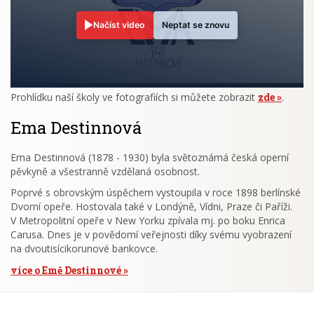
Načíst video
Neptat se znovu
Prohlídku naší školy ve fotografiích si můžete zobrazit
zde
.
Ema Destinnová
Ema Destinnová (1878 - 1930) byla světoznámá česká operní
pěvkyně a všestranně vzdělaná osobnost.
Poprvé s obrovským úspěchem vystoupila v roce 1898 berlínské
Dvorní opeře. Hostovala také v Londýně, Vídni, Praze či Paříži.
V Metropolitní opeře v New Yorku zpívala mj. po boku Enrica
Carusa. Dnes je v povědomí veřejnosti díky svému vyobrazení
na dvoutisícikorunové bankovce.
více o Emě Destinnové