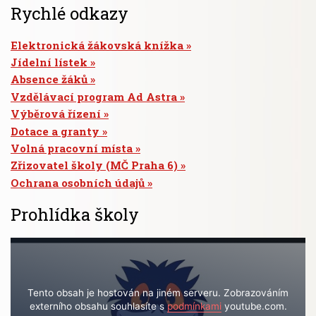
Rychlé odkazy
Elektronická žákovská knížka
Jídelní lístek
Absence žáků
Vzdělávací program Ad Astra
Výběrová řízení
Dotace a granty
Volná pracovní místa
Zřizovatel školy (MČ Praha 6)
Ochrana osobních údajů
Prohlídka školy
Tento obsah je hostován na jiném serveru. Zobrazováním
externího obsahu souhlasíte s
podmínkami
youtube.com.