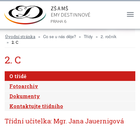
ZŠ A MŠ
EMY DESTINNOVÉ
Togg
navi
PRAHA 6
Co se u nás děje?
Třídy
2. ročník
Úvodní stránka
2. C
2. C
O třídě
Fotoarchiv
Dokumenty
Kontaktujte třídního
Třídní učitelka: Mgr. Jana Jauernigová