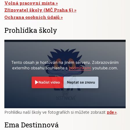
Volná pracovní místa
Zřizovatel školy (MČ Praha 6)
Ochrana osobních údajů
Prohlídka školy
Tento obsah je hostován na jiném serveru. Zobrazováním
externího obsahu souhlasíte s
podmínkami
youtube.com.
Načíst video
Neptat se znovu
Prohlídku naší školy ve fotografiích si můžete zobrazit
zde
.
Ema Destinnová