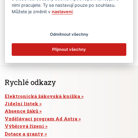
nimi pracujete. Ty se nastavují pouze po souhlasu.
Můžete je změnit v
nastavení
.
Odmítnout všechny
Přijmout všechny
Rychlé odkazy
Elektronická žákovská knížka
Jídelní lístek
Absence žáků
Vzdělávací program Ad Astra
Výběrová řízení
Dotace a granty