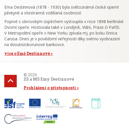
Ema Destinnová (1878 - 1930) byla světoznámá česká operní
pěvkyně a všestranně vzdělaná osobnost.
Poprvé s obrovským úspěchem vystoupila v roce 1898 berlínské
Dvorní opeře. Hostovala také v Londýně, Vídni, Praze či Paříži.
V Metropolitní opeře v New Yorku zpívala mj. po boku Enrica
Carusa. Dnes je v povědomí veřejnosti díky svému vyobrazení
na dvoutisícikorunové bankovce.
více o Emě Destinnové
© 2026
ZŠ a MŠ Emy Destinnové
Prohlášení o přístupnosti