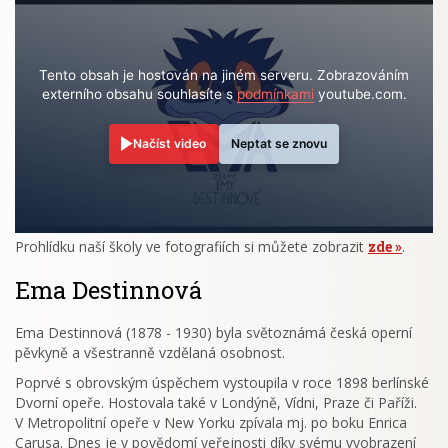
Tento obsah je hostován na jiném serveru. Zobrazováním
externího obsahu souhlasíte s
podmínkami
youtube.com.
Načíst video
Neptat se znovu
Prohlídku naší školy ve fotografiích si můžete zobrazit
zde
.
Ema Destinnová
Ema Destinnová (1878 - 1930) byla světoznámá česká operní
pěvkyně a všestranně vzdělaná osobnost.
Poprvé s obrovským úspěchem vystoupila v roce 1898 berlínské
Dvorní opeře. Hostovala také v Londýně, Vídni, Praze či Paříži.
V Metropolitní opeře v New Yorku zpívala mj. po boku Enrica
Carusa. Dnes je v povědomí veřejnosti díky svému vyobrazení