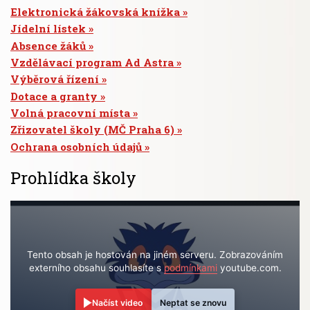
Elektronická žákovská knížka
Jídelní lístek
Absence žáků
Vzdělávací program Ad Astra
Výběrová řízení
Dotace a granty
Volná pracovní místa
Zřizovatel školy (MČ Praha 6)
Ochrana osobních údajů
Prohlídka školy
Tento obsah je hostován na jiném serveru. Zobrazováním
externího obsahu souhlasíte s
podmínkami
youtube.com.
Načíst video
Neptat se znovu