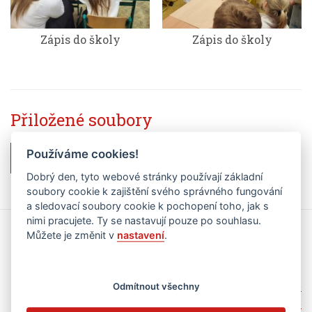
Zápis do školy
Zápis do školy
Přiložené soubory
Používáme cookies!
Vysledky zapisu 1r 2026-27.pdf
Dobrý den, tyto webové stránky používají základní
soubory cookie k zajištění svého správného fungování
a sledovací soubory cookie k pochopení toho, jak s
nimi pracujete. Ty se nastavují pouze po souhlasu.
Kalendář akcí
Můžete je změnit v
nastavení
.
zobrazit jen kategorii
vše
Odmítnout všechny
základní škola