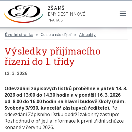
ZŠ A MŠ
EMY DESTINNOVÉ
Togg
navi
PRAHA 6
Co se u nás děje?
Úvodní stránka
Aktuality
Výsledky přijímacího
řízení do 1. třídy
12. 3. 2026
Odevzdání zápisových lístků proběhne v pátek 13. 3.
2026 od 13:00 do 14.30 hodin a v pondělí 16. 3. 2026
od 8:00 do 16:00 hodin na hlavní budově školy (nám.
Svobody 3/930, kancelář zástupvců ředitele).
Po
odevzdání Zápisního lístku obdrží zákonný zástupce
Rozhodnutí o přijetí a informace k první třídní schůzce
konané v červnu 2026.