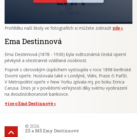
Prohlídku naší školy ve fotografiích si můžete zobrazit
zde
.
Ema Destinnová
Ema Destinnová (1878 - 1930) byla světoznámá česká operní
pěvkyně a všestranně vzdělaná osobnost.
Poprvé s obrovským úspěchem vystoupila v roce 1898 berlínské
Dvorní opeře. Hostovala také v Londýně, Vídni, Praze či Paříži.
V Metropolitní opeře v New Yorku zpívala mj. po boku Enrica
Carusa. Dnes je v povědomí veřejnosti díky svému vyobrazení
na dvoutisícikorunové bankovce.
více o Emě Destinnové
© 2026
ZŠ a MŠ Emy Destinnové