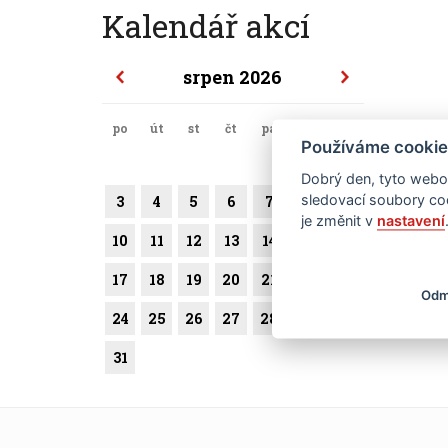
Kalendář akcí
srpen 2026
po
út
st
čt
pá
so
ne
Používáme cookie
1
2
Dobrý den, tyto webov
sledovací soubory coo
3
4
5
6
7
8
9
je změnit v
nastavení
10
11
12
13
14
15
16
17
18
19
20
21
22
23
Odm
24
25
26
27
28
29
30
31