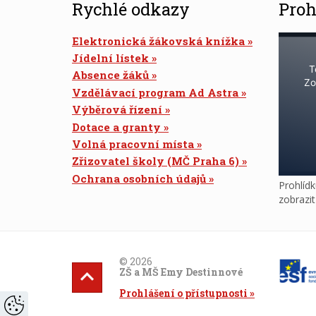
Rychlé odkazy
Proh
Elektronická žákovská knížka
Jídelní lístek
T
Absence žáků
Zo
Vzdělávací program Ad Astra
Výběrová řízení
Dotace a granty
Volná pracovní místa
Zřizovatel školy (MČ Praha 6)
Ochrana osobních údajů
Prohlídk
zobrazi
© 2026
ZŠ a MŠ Emy Destinnové
Prohlášení o přístupnosti