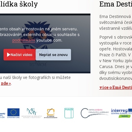
lídka školy
Ema Dest
Ema Destinnová (
světoznámá česk
všestranně vzděl
ento obsah je hostován na jiném serveru.
brazováním externího obsahu souhlasíte s
Poprvé s obrov
podmínkami
youtube.com.
vystoupila v roce
opeře. Hostovala
Praze či Paříži. 
Načíst video
Neptat se znovu
v New Yorku zpív
Carusa. Dnes je 
díky svému vyobr
u naší školy ve fotografiích si můžete
dvoutisícikoruno
t
zde
.
více o Emě Des