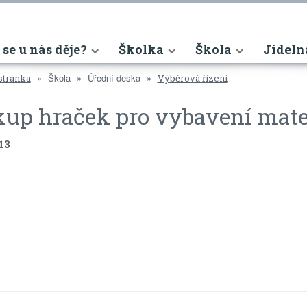
nt)
 se u nás děje?
Školka
Škola
Jídeln
Škola
Úřední deska
stránka
Výběrová řízení
up hraček pro vybavení mate
013