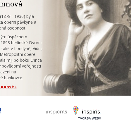
innová
1878 - 1930) byla
á operní pěvkyně a
aná osobnost.
ským úspěchem
 1898 berlínské Dvorní
 také v Londýně, Vídni,
V Metropolitní opeře
ala mj. po boku Enrica
v povědomí veřejnosti
azení na
vé bankovce.
tinnové