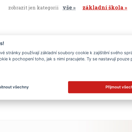
vše
základní škola
zobrazit jen kategorii
s!
é stránky používají základní soubory cookie k zajištění svého sp
kie k pochopení toho, jak s nimi pracujete. Ty se nastavují pouze
.
ítnout všechny
Přijmout všec