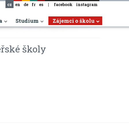
cz
en
de
fr
es
|
facebook
instagram
a
Studium
Zájemci o školu
řské školy