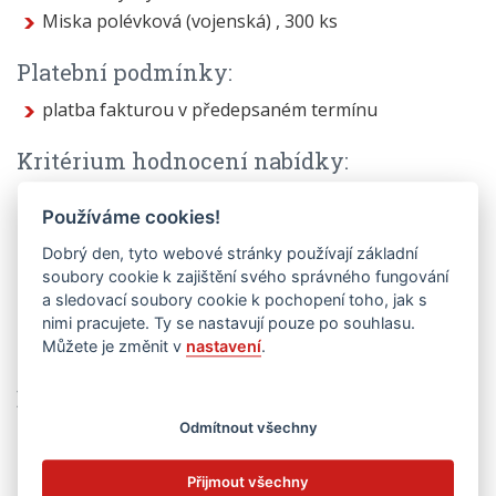
Miska polévková (vojenská) , 300 ks
Platební podmínky:
platba fakturou v předepsaném termínu
Kritérium hodnocení nabídky:
nejnižší nabídková cena
Používáme cookies!
Požadovaný obsah nabídky:
Dobrý den, tyto webové stránky používají základní
soubory cookie k zajištění svého správného fungování
výše nabídkové ceny včetně DPH,
a sledovací soubory cookie k pochopení toho, jak s
doba plnění zakázky,
nimi pracujete. Ty se nastavují pouze po souhlasu.
délka záruky a záruční podmínky
Můžete je změnit v
nastavení
.
Další podmínky zakázky:
Odmítnout všechny
zadavatel si vyhrazuje právo vyřadit nabídky, které
nesplní požadovaný obsah zakázky, odmítnout
všechny nabídky nebo výzvu zrušit bez udání
Přijmout všechny