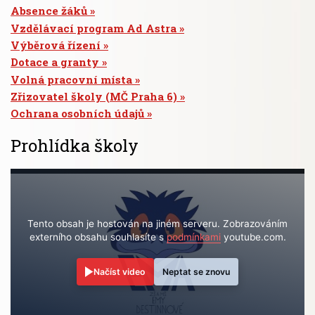
Absence žáků
Vzdělávací program Ad Astra
Výběrová řízení
Dotace a granty
Volná pracovní místa
Zřizovatel školy (MČ Praha 6)
Ochrana osobních údajů
Prohlídka školy
Tento obsah je hostován na jiném serveru. Zobrazováním
externího obsahu souhlasíte s
podmínkami
youtube.com.
Načíst video
Neptat se znovu