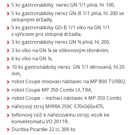
5 ks gastronádoby nerez GN 1/1 plná, hl. 100,
5 ks gastronádoby nerez GN-B 1/1 plná, hl. 200 se
sklopnými držadly,
5 ks gastronádoby GD-B 1/1 víko na GN 1/1
s výřezem pro sklopná držadla,
3 ks gastronádoby nerez GN ¼ plná, hl. 200,
3 ks víko na GN ¼ se silikonovým těsněním,
6 ks víko na GN ¼,
10 ks gastronádoby nerez GN 1/1 děrovaná, hl 20
mm,
robot Coupe mixovací nástavec na MP 800 TURBO,
robot Coupe MP 350 Combi ULTRA,
robot Coupe – míchací nástavec k MP 350 Combi,
nářezový stroj MIRRA 250C 570x560x475,
teflonový nůž k nářezovému stroji, vozík ke
konvektomatu VO 2011R,
Duritka Picardie 22 cl, 300 ks