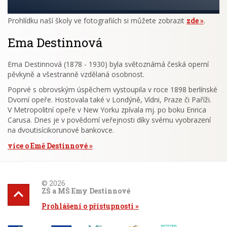
Prohlídku naší školy ve fotografiích si můžete zobrazit
zde
.
Ema Destinnová
Ema Destinnová (1878 - 1930) byla světoznámá česká operní
pěvkyně a všestranně vzdělaná osobnost.
Poprvé s obrovským úspěchem vystoupila v roce 1898 berlínské
Dvorní opeře. Hostovala také v Londýně, Vídni, Praze či Paříži.
V Metropolitní opeře v New Yorku zpívala mj. po boku Enrica
Carusa. Dnes je v povědomí veřejnosti díky svému vyobrazení
na dvoutisícikorunové bankovce.
více o Emě Destinnové
© 2026
ZŠ a MŠ Emy Destinnové
Prohlášení o přístupnosti