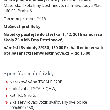
Místo plnění dodávky/služby:
Základní škola a
Mateřská škola Emy Destinnové, nám. Svobody 3/930,
160 00 Praha 6
Termín:
prosinec 2016
Možnost prohlídky:
Nabídky posílejte do čtvrtka 1. 12. 2016 na adresu
školy ZŠ a MŠ Emy Destinnové,
náměstí Svobody 3/930, 160 00 Praha 6 nebo email:
ota.bazant@zsemydestinnove.cz – do 15.00
Specifikace dodávky:
Nerezová váha TSCALE S29B,
stolní váha TSCALE QHW,
kutr RC 9 litrů,
2 ks servírovací vozík svařovaný dvě police
900x600x950,