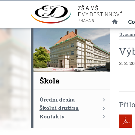
ZŠ A MŠ
EMY DESTINNOVÉ
(curre
PRAHA 6
Co
Úvodní 
Výb
3. 8. 2
Škola
Úřední deska
Přil
Školní družina
Kontakty