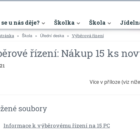
nt)
 se u nás děje?
Školka
Škola
Jídeln
Škola
Úřední deska
stránka
Výběrová řízení
ěrové řízení: Nákup 15 ks no
021
Více v příloze (viz níže
ožené soubory
Informace k výběrovému řízení na 15 PC