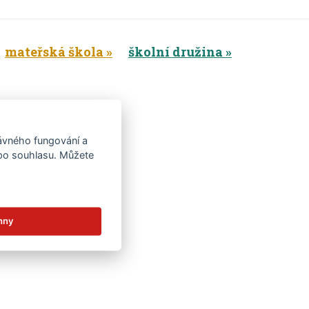
mateřská škola
školní družina
rávného fungování a
 po souhlasu. Můžete
hny