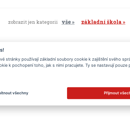
vše
základní škola
zobrazit jen kategorii
s!
é stránky používají základní soubory cookie k zajištění svého sp
kie k pochopení toho, jak s nimi pracujete. Ty se nastavují pouze
.
ítnout všechny
Přijmout všec