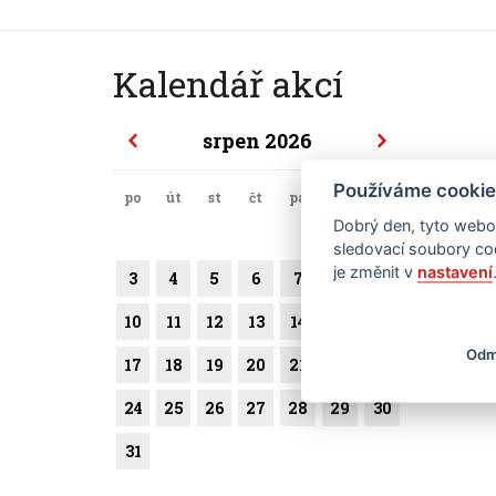
Kalendář akcí
srpen 2026
Používáme cookie
po
út
st
čt
pá
so
ne
Dobrý den, tyto webov
1
2
sledovací soubory coo
je změnit v
nastavení
3
4
5
6
7
8
9
10
11
12
13
14
15
16
Odm
17
18
19
20
21
22
23
24
25
26
27
28
29
30
31