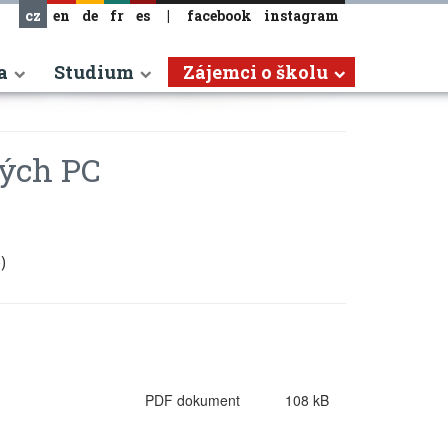
cz
en
de
fr
es
|
facebook
instagram
a
Studium
Zájemci o školu
vých PC
)
PDF dokument
108 kB