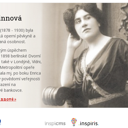
innová
1878 - 1930) byla
á operní pěvkyně a
aná osobnost.
ským úspěchem
 1898 berlínské Dvorní
 také v Londýně, Vídni,
V Metropolitní opeře
ala mj. po boku Enrica
v povědomí veřejnosti
azení na
vé bankovce.
tinnové