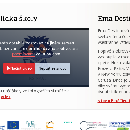
lídka školy
Ema Dest
Ema Destinnová (
světoznámá česk
všestranně vzděl
ento obsah je hostován na jiném serveru.
brazováním externího obsahu souhlasíte s
Poprvé s obrov
podmínkami
youtube.com.
vystoupila v roce
opeře. Hostovala
Praze či Paříži. 
Načíst video
Neptat se znovu
v New Yorku zpív
Carusa. Dnes je 
díky svému vyobr
u naší školy ve fotografiích si můžete
dvoutisícikoruno
t
zde
.
více o Emě Des