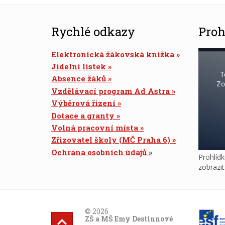
Rychlé odkazy
Proh
Elektronická žákovská knížka
Jídelní lístek
T
Absence žáků
Zo
Vzdělávací program Ad Astra
Výběrová řízení
Dotace a granty
Volná pracovní místa
Zřizovatel školy (MČ Praha 6)
Ochrana osobních údajů
Prohlídk
zobrazi
© 2026
ZŠ a MŠ Emy Destinnové