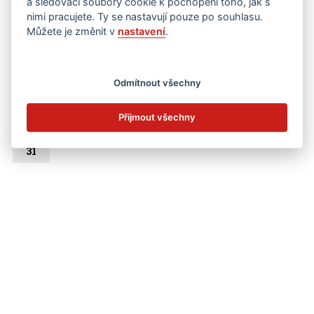
a sledovací soubory cookie k pochopení toho, jak s
1
2
nimi pracujete. Ty se nastavují pouze po souhlasu.
Můžete je změnit v
nastavení
.
3
4
5
6
7
8
9
10
11
12
13
14
15
16
Odmítnout všechny
17
18
19
20
21
22
23
Přijmout všechny
24
25
26
27
28
29
30
31