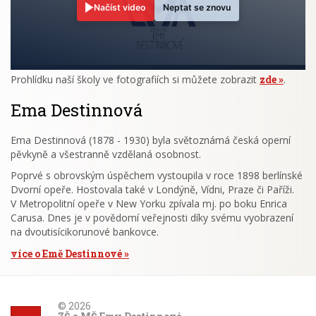
Načíst video
Neptat se znovu
Prohlídku naší školy ve fotografiích si můžete zobrazit
zde
.
Ema Destinnová
Ema Destinnová (1878 - 1930) byla světoznámá česká operní
pěvkyně a všestranně vzdělaná osobnost.
Poprvé s obrovským úspěchem vystoupila v roce 1898 berlínské
Dvorní opeře. Hostovala také v Londýně, Vídni, Praze či Paříži.
V Metropolitní opeře v New Yorku zpívala mj. po boku Enrica
Carusa. Dnes je v povědomí veřejnosti díky svému vyobrazení
na dvoutisícikorunové bankovce.
více o Emě Destinnové
© 2026