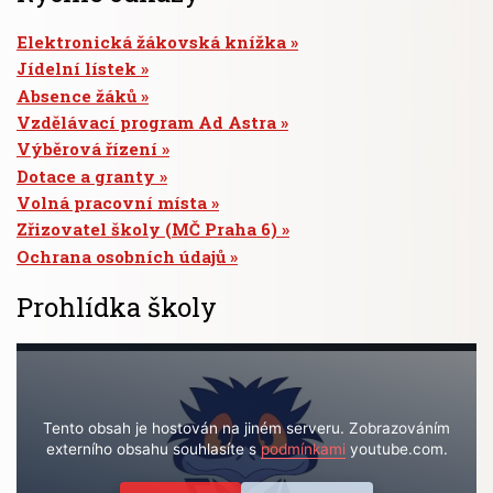
Elektronická žákovská knížka
Jídelní lístek
Absence žáků
Vzdělávací program Ad Astra
Výběrová řízení
Dotace a granty
Volná pracovní místa
Zřizovatel školy (MČ Praha 6)
Ochrana osobních údajů
Prohlídka školy
Tento obsah je hostován na jiném serveru. Zobrazováním
externího obsahu souhlasíte s
podmínkami
youtube.com.