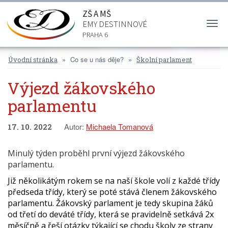
ZŠ A MŠ
EMY DESTINNOVÉ
Togg
navi
PRAHA 6
Co se u nás děje?
Úvodní stránka
Školní parlament
Výjezd žákovského
parlamentu
Autor:
Michaela Tomanová
17. 10. 2022
Minulý týden proběhl první výjezd žákovského
parlamentu.
Již několikátým rokem se na naší škole volí z každé třídy
předseda třídy, který se poté stává členem žákovského
parlamentu. Žákovský parlament je tedy skupina žáků
od třetí do deváté třídy, která se pravidelně setkává 2x
měsíčně a řeší otázky týkající se chodu školy ze strany