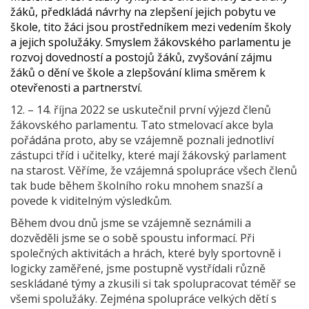
žáků, předkládá návrhy na zlepšení jejich pobytu ve
škole, tito žáci jsou prostředníkem mezi vedením školy
a jejich spolužáky. Smyslem žákovského parlamentu je
rozvoj dovedností a postojů žáků, zvyšování zájmu
žáků o dění ve škole a zlepšování klima směrem k
otevřenosti a partnerství.
12. – 14. října 2022 se uskutečnil první výjezd členů
žákovského parlamentu. Tato stmelovací akce byla
pořádána proto, aby se vzájemně poznali jednotliví
zástupci tříd i učitelky, které mají žákovský parlament
na starost. Věříme, že vzájemná spolupráce všech členů
tak bude během školního roku mnohem snazší a
povede k viditelným výsledkům.
Během dvou dnů jsme se vzájemně seznámili a
dozvěděli jsme se o sobě spoustu informací. Při
společných aktivitách a hrách, které byly sportovně i
logicky zaměřené, jsme postupně vystřídali různě
seskládané týmy a zkusili si tak spolupracovat téměř se
všemi spolužáky. Zejména spolupráce velkých dětí s