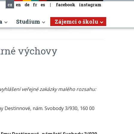
cz
en
de
fr
es
|
facebook
instagram
a
Studium
Zájemci o školu
arné výchovy
vyhlášení veřejné zakázky malého rozsahu:
my Destinnové, nám. Svobody 3/930, 160 00