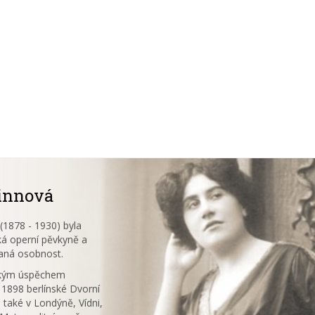
innová
1878 - 1930) byla
á operní pěvkyně a
aná osobnost.
ským úspěchem
 1898 berlínské Dvorní
 také v Londýně, Vídni,