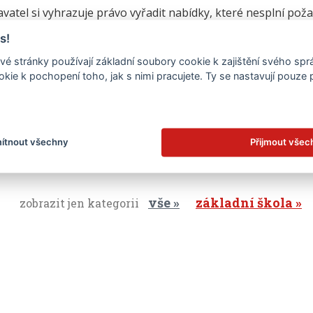
avatel si vyhrazuje právo vyřadit nabídky, které nesplní p
ídky nebo výzvu zrušit bez udání důvodu
s!
ídku podává uchazeč bezplatně
é stránky používají základní soubory cookie k zajištění svého sp
ostatečná informovanost, mylné chápání této výzvy, chybn
kie k pochopení toho, jak s nimi pracujete. Ty se nastavují pouze
azeče požadovat dodatečnou úhradu nákladů nebo zvýšení 
.
 dne 30. 11. 2016
ítnout všechny
Přijmout všec
vše
základní škola
zobrazit jen kategorii