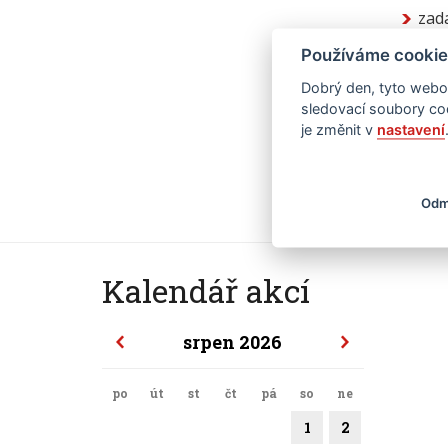
zad
nab
Používáme cookie
nab
Dobrý den, tyto webov
ned
sledovací soubory coo
uch
je změnit v
nastavení
V Praze
Odm
Kalendář akcí
srpen 2026
po
út
st
čt
pá
so
ne
1
2