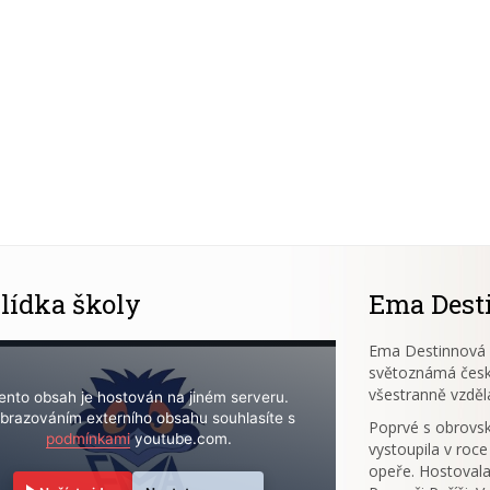
lídka školy
Ema Dest
Ema Destinnová (
světoznámá česk
všestranně vzděl
ento obsah je hostován na jiném serveru.
brazováním externího obsahu souhlasíte s
Poprvé s obrov
podmínkami
youtube.com.
vystoupila v roce
opeře. Hostovala