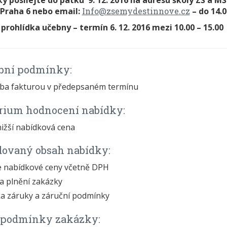
y posílejte do pátku 9. 12. 2016 na adresu školy ZŠ a M
 Praha 6 nebo email:
Info@zsemydestinnove.cz
– do 14.0
prohlídka učebny – termín 6. 12. 2016 mezi 10.00 – 15.00
ební podmínky:
tba fakturou v předepsaném termínu
érium hodnocení nabídky:
nižší nabídková cena
dovaný obsah nabídky:
e nabídkové ceny včetně DPH
a plnění zakázky
ka záruky a záruční podmínky
í podmínky zakázky: