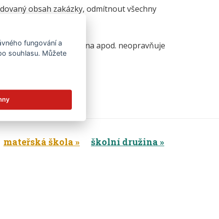
ožadovaný obsah zakázky, odmítnout všechny
rávného fungování a
ě navržená nabídková cena apod. neopravňuje
 po souhlasu. Můžete
ceny
hny
mateřská škola
školní družina