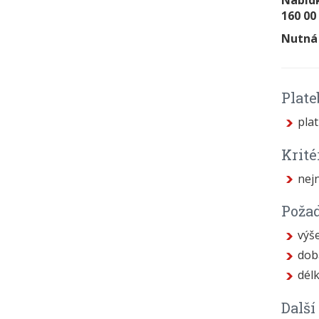
Nabídk
160 00
Nutná 
Plat
pla
Krit
nej
Poža
výš
dob
dél
Dalš