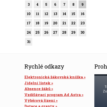
3
4
5
6
7
8
9
10
11
12
13
14
15
16
17
18
19
20
21
22
23
24
25
26
27
28
29
30
31
Rychlé odkazy
Proh
Elektronická žákovská knížka
Jídelní lístek
T
Absence žáků
Zo
Vzdělávací program Ad Astra
Výběrová řízení
Dotace a granty