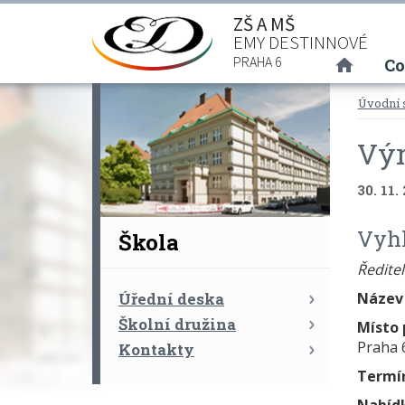
ZŠ A MŠ
EMY DESTINNOVÉ
(curre
PRAHA 6
Co
Úvodní 
Výr
30. 11.
Vyhl
Škola
Ředite
Úřední deska
Název
Školní družina
Místo 
Praha 
Kontakty
Termí