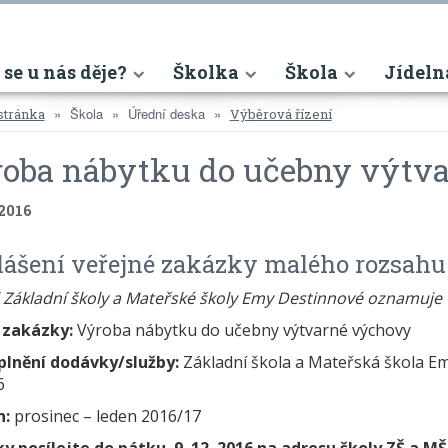
nt)
 se u nás děje?
Školka
Škola
Jídeln
Škola
Úřední deska
stránka
Výběrová řízení
oba nábytku do učebny výtv
 2016
ášení veřejné zakázky malého rozsahu
l Základní školy a Mateřské školy Emy Destinnové oznamuje 
 zakázky:
Výroba nábytku do učebny výtvarné výchovy
plnění dodávky/služby:
Základní škola a Mateřská škola E
6
n:
prosinec – leden 2016/17