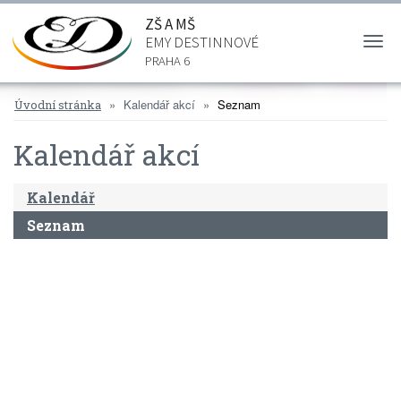
ZŠ A MŠ
EMY DESTINNOVÉ
Togg
navi
PRAHA 6
Kalendář akcí
Seznam
Úvodní stránka
Kalendář akcí
Kalendář
Seznam