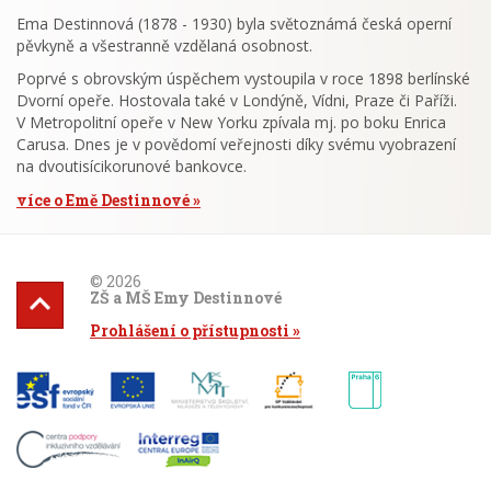
Ema Destinnová (1878 - 1930) byla světoznámá česká operní
pěvkyně a všestranně vzdělaná osobnost.
Poprvé s obrovským úspěchem vystoupila v roce 1898 berlínské
Dvorní opeře. Hostovala také v Londýně, Vídni, Praze či Paříži.
V Metropolitní opeře v New Yorku zpívala mj. po boku Enrica
Carusa. Dnes je v povědomí veřejnosti díky svému vyobrazení
na dvoutisícikorunové bankovce.
více o Emě Destinnové
© 2026
ZŠ a MŠ Emy Destinnové
Prohlášení o přístupnosti