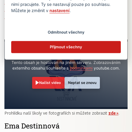
Volná pracovní místa
nimi pracujete. Ty se nastavují pouze po souhlasu.
Zřizovatel školy (MČ Praha 6)
Můžete je změnit v
nastavení
.
Ochrana osobních údajů
Prohlídka školy
Odmítnout všechny
Přijmout všechny
Tento obsah je hostován na jiném serveru. Zobrazováním
externího obsahu souhlasíte s
podmínkami
youtube.com.
Načíst video
Neptat se znovu
Prohlídku naší školy ve fotografiích si můžete zobrazit
zde
.
Ema Destinnová