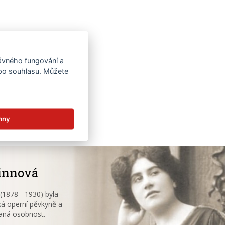
rávného fungování a
 po souhlasu. Můžete
hny
innová
1878 - 1930) byla
á operní pěvkyně a
aná osobnost.