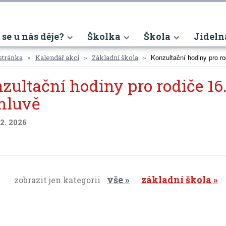
nt)
 se u nás děje?
Školka
Škola
Jídeln
Konzultační hodiny pro r
stránka
Kalendář akcí
Základní škola
zultační hodiny pro rodiče 16.
mluvě
 2. 2026
vše
základní škola
zobrazit jen kategorii