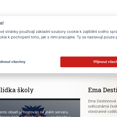
s!
é stránky používají základní soubory cookie k zajištění svého sp
kie k pochopení toho, jak s nimi pracujete. Ty se nastavují pouze
.
ítnout všechny
Přijmout všec
lídka školy
Ema Dest
Ema Destinnová (
světoznámá česk
všestranně vzděl
ento obsah je hostován na jiném serveru.