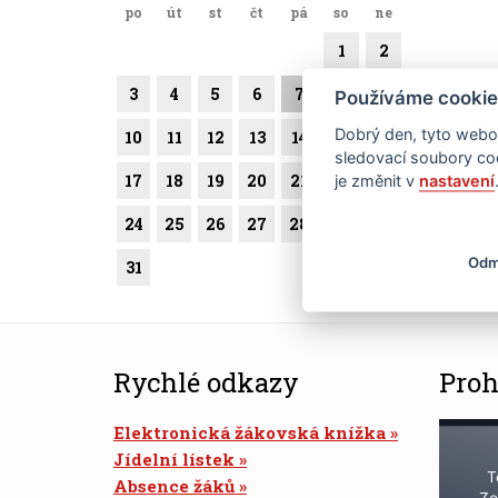
po
út
st
čt
pá
so
ne
1
2
3
4
5
6
7
8
9
Používáme cookie
Dobrý den, tyto webov
10
11
12
13
14
15
16
sledovací soubory coo
17
18
19
20
21
22
23
je změnit v
nastavení
24
25
26
27
28
29
30
Odm
31
Rychlé odkazy
Proh
Elektronická žákovská knížka
Jídelní lístek
T
Absence žáků