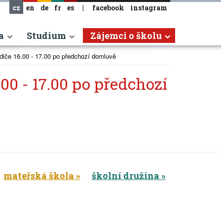
cz
en
de
fr
es
|
facebook
instagram
a
Studium
Zájemci o školu
odiče 16.00 - 17.00 po předchozí domluvě
00 - 17.00 po předchozí
mateřská škola
školní družina