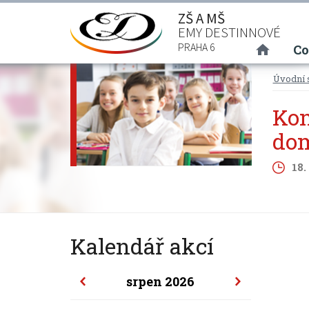
ZŠ A MŠ
EMY DESTINNOVÉ
(curre
PRAHA 6
Co
Úvodní 
Kon
do
18.
Kalendář akcí
srpen 2026