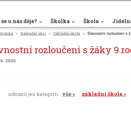
nt)
 se u nás děje?
Školka
Škola
Jídeln
Slavnostní rozloučení s ž
stránka
Kalendář akcí
Základní škola
vnostní rozloučení s žáky 9.ro
 6. 2026
vše
základní škola
zobrazit jen kategorii