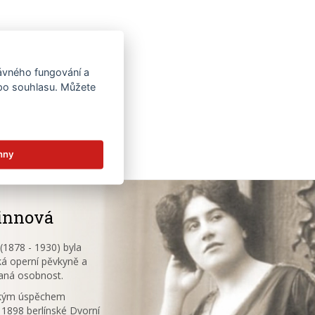
rávného fungování a
 po souhlasu. Můžete
hny
innová
1878 - 1930) byla
á operní pěvkyně a
aná osobnost.
ským úspěchem
 1898 berlínské Dvorní