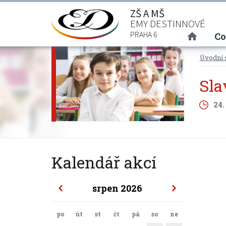
ZŠ A MŠ
EMY DESTINNOVÉ
(curre
PRAHA 6
Co
Úvodní 
Sla
24.
Kalendář akcí
srpen 2026
po
út
st
čt
pá
so
ne