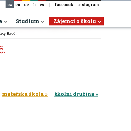
cz
en
de
fr
es
|
facebook
instagram
a
Studium
Zájemci o školu
áky 9.roč.
č.
mateřská škola
školní družina