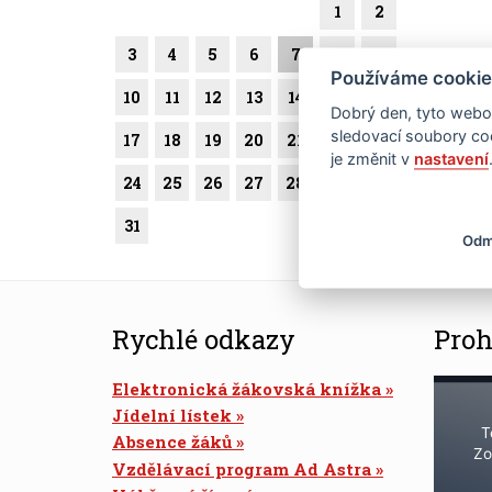
1
2
3
4
5
6
7
8
9
Používáme cookie
10
11
12
13
14
15
16
Dobrý den, tyto webov
sledovací soubory coo
17
18
19
20
21
22
23
je změnit v
nastavení
24
25
26
27
28
29
30
31
Odm
Rychlé odkazy
Proh
Elektronická žákovská knížka
Jídelní lístek
T
Absence žáků
Zo
Vzdělávací program Ad Astra