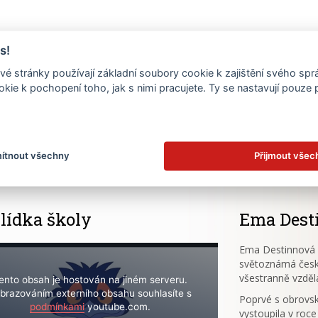
s!
é stránky používají základní soubory cookie k zajištění svého sp
kie k pochopení toho, jak s nimi pracujete. Ty se nastavují pouze
.
ítnout všechny
Přijmout všec
lídka školy
Ema Dest
Ema Destinnová (
světoznámá česk
všestranně vzděl
ento obsah je hostován na jiném serveru.
brazováním externího obsahu souhlasíte s
Poprvé s obrov
podmínkami
youtube.com.
vystoupila v roce