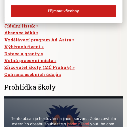
Rychlé odkazy
Přijmout všechny
Elektronická žákovská knížka
Jídelní lístek
Absence žáků
Vzdělávací program Ad Astra
Výběrová řízení
Dotace a granty
Volná pracovní místa
Zřizovatel školy (MČ Praha 6)
Ochrana osobních údajů
Prohlídka školy
Tento obsah je hostován na jiném serveru. Zobrazováním
externího obsahu souhlasíte s
podmínkami
youtube.com.