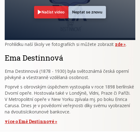
Načíst video
Neptat se znovu
Prohlídku naší školy ve fotografiích si můžete zobrazit
zde
.
Ema Destinnová
Ema Destinnová (1878 - 1930) byla světoznámá česká operní
pěvkyně a všestranně vzdělaná osobnost.
Poprvé s obrovským úspěchem vystoupila v roce 1898 berlínské
Dvorní opeře. Hostovala také v Londýně, Vídni, Praze či Paříži.
V Metropolitní opeře v New Yorku zpívala mj. po boku Enrica
Carusa. Dnes je v povědomí veřejnosti díky svému vyobrazení
na dvoutisícikorunové bankovce.
více o Emě Destinnové